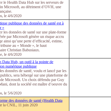
r le Health Data Hub sur les serveurs de
ain Microsoft, au détriment d’OVH, une
rançaise.
s, le 4/6/2020
tique publique des données de santé est à
r »
er les données de santé sur une plate-forme
érée par Microsoft génère un risque accru
ge ainsi qu’une perte d’efficacité, estime,
 tribune au « Monde », le haut
aire Christian Babusiaux.
, le 4/6/2020
 Data Hub, un outil à la pointe de
tion numérique publique
s données de santé, voulu et lancé par les
publics, sera hébergé sur une plateforme de
 de Microsoft. Un choix défendu par Guy
ni, dont la société est maître d’oeuvre du
s, le 5/6/2020
forme des données de santé (Health Data
r la CNIL, 11 juin 2020