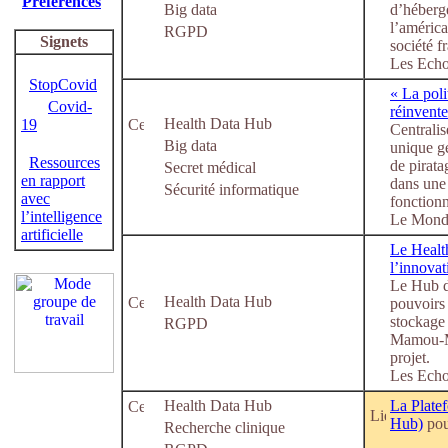
Préférences
Big data
d’héberge
l’améric
RGPD
Signets
société f
Les Echo
StopCovid
« La poli
Covid-
réinvente
Health Data Hub
19
Centralis
Big data
unique g
Ressources
de pirata
Secret médical
en rapport
dans une
Sécurité informatique
avec
fonctionn
l’intelligence
Le Monde
artificielle
Le Health
l’innova
Le Hub de
Health Data Hub
pouvoirs 
stockage
RGPD
Mamou-Ma
projet.
Les Echo
Health Data Hub
La Plate
Hub)
pou
Recherche clinique