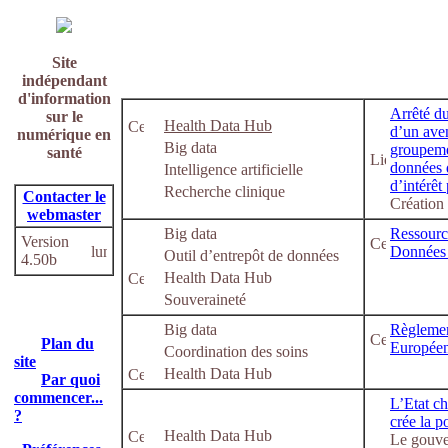
Site
indépendant
d'information
Arrêté d
sur le
Health Data Hub
d’un aven
numérique en
Big data
groupemen
santé
données 
Intelligence artificielle
d’intérêt
Recherche clinique
Contacter le
Création
webmaster
Big data
Ressourc
Version
Données
Outil d’entrepôt de données
4.50b
Health Data Hub
Souveraineté
Big data
Règlemen
Plan du
Européen
Coordination des soins
site
Health Data Hub
Par quoi
commencer...
L’Etat ch
?
crée la 
Health Data Hub
Le gouver