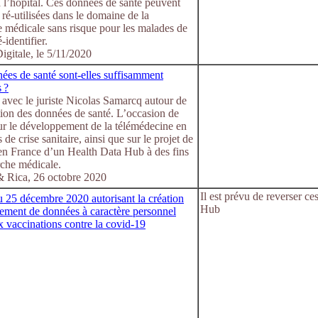
à l’hôpital. Ces données de santé peuvent
e ré-utilisées dans le domaine de la
 médicale sans risque pour les malades de
é-identifier.
igitale, le 5/11/2020
ées de santé sont-elles suffisamment
 ?
 avec le juriste Nicolas Samarcq autour de
tion des données de santé. L’occasion de
ur le développement de la télémédecine en
 de crise sanitaire, ainsi que sur le projet de
 en France d’un Health Data Hub à des fins
rche médicale.
 Rica, 26 octobre 2020
Il est prévu de reverser c
u 25 décembre 2020 autorisant la création
Hub
tement de données à caractère personnel
ux vaccinations contre la covid-19