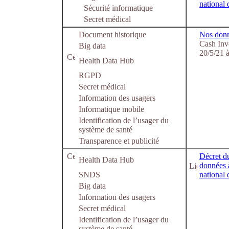
national 
Sécurité informatique
Secret médical
Document historique
Nos donné
Cash Inve
Big data
20/5/21 
Health Data Hub
RGPD
Secret médical
Information des usagers
Informatique mobile
Identification de l’usager du
système de santé
Transparence et publicité
Décret du
Health Data Hub
données 
SNDS
national 
Big data
Information des usagers
Secret médical
Identification de l’usager du
système de santé