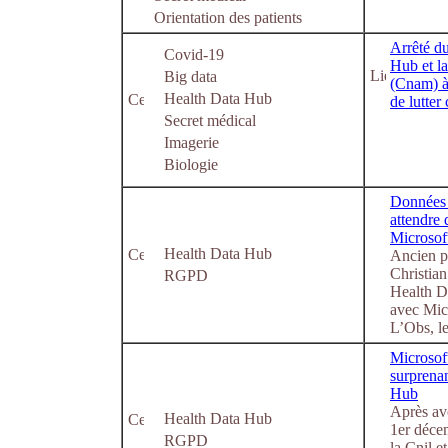
Orientation des patients
Arrêté du
Covid-19
Hub et la
Big data
(Cnam) à 
Health Data Hub
de lutter
Secret médical
Imagerie
Biologie
Données 
attendre 
Microsof
Health Data Hub
Ancien pr
Christian
RGPD
Health Da
avec Mic
L’Obs, l
Microsoft
surprenan
Hub
Après avo
Health Data Hub
1er déce
RGPD
la Cnil e