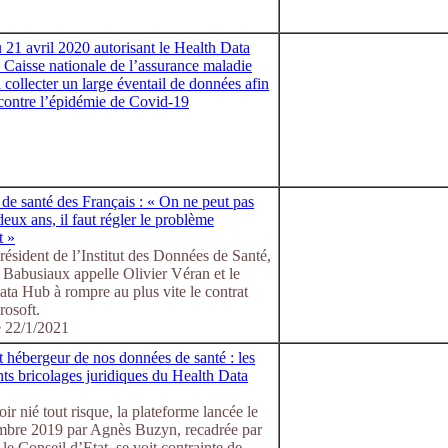
 21 avril 2020 autorisant le Health Data
 Caisse nationale de l’assurance maladie
collecter un large éventail de données afin
 contre l’épidémie de Covid-19
de santé des Français : « On ne peut pas
deux ans, il faut régler le problème
t »
ésident de l’Institut des Données de Santé,
 Babusiaux appelle Olivier Véran et le
ta Hub à rompre au plus vite le contrat
rosoft.
e 22/1/2021
 hébergeur de nos données de santé : les
ts bricolages juridiques du Health Data
ir nié tout risque, la plateforme lancée le
mbre 2019 par Agnès Buzyn, recadrée par
t le Conseil d’Etat, se voit contrainte de