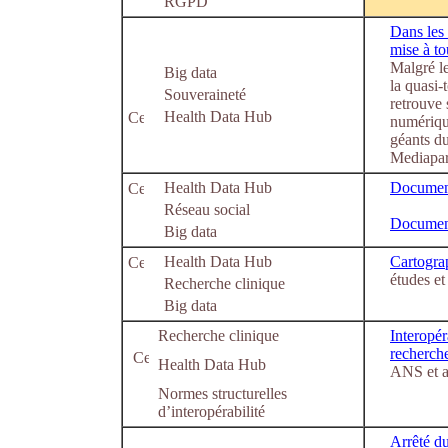
RGPD
Dans les 
mise à to
Malgré l
Big data
la quasi-
Souveraineté
retrouve 
Health Data Hub
numérique
géants d
Mediapart
Health Data Hub
Document
Réseau social
Document
Big data
Health Data Hub
Cartogra
études et
Recherche clinique
Big data
Recherche clinique
Interopér
recherch
Health Data Hub
ANS et au
Normes structurelles
d’interopérabilité
Arrêté d