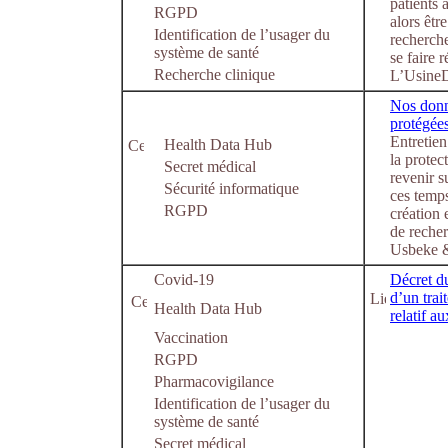
patients 
RGPD
alors êtr
Identification de l’usager du
recherche
système de santé
se faire r
Recherche clinique
L’UsineD
Nos donn
protégées
Entretien
Health Data Hub
la protec
Secret médical
revenir s
Sécurité informatique
ces temps
RGPD
création
de reche
Usbeke &
Covid-19
Décret d
d’un trai
Health Data Hub
relatif a
Vaccination
RGPD
Pharmacovigilance
Identification de l’usager du
système de santé
Secret médical