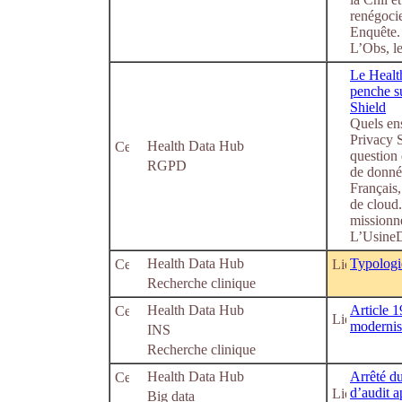
renégocie
Enquête.
L’Obs, l
Le Healt
penche su
Shield
Quels ens
Privacy S
Health Data Hub
question 
RGPD
de donnée
Français
de cloud.
missionné
L’UsineDi
Health Data Hub
Typologi
Recherche clinique
Health Data Hub
Article 1
modernis
INS
Recherche clinique
Health Data Hub
Arrêté du
d’audit a
Big data