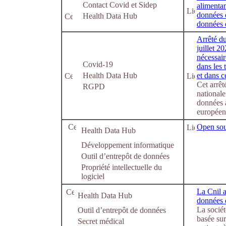
Contact Covid et Sidep
alimentan
données 
Health Data Hub
données 
Arrêté du
juillet 2
nécessair
Covid-19
dans les t
Health Data Hub
et dans c
Cet arrêt
RGPD
nationale
données 
européen
Open sou
Health Data Hub
Développement informatique
Outil d’entrepôt de données
Propriété intellectuelle du
logiciel
La Cnil 
Health Data Hub
données 
La socié
Outil d’entrepôt de données
basée sur
Secret médical