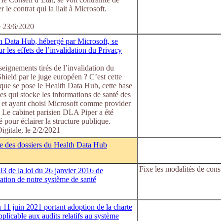
r le contrat qui la liait à Microsoft.
e 23/6/2020
h Data Hub, hébergé par Microsoft, se
r les effets de l’invalidation du Privacy
eignements tirés de l’invalidation du
hield par le juge européen ? C’est cette
que se pose le Health Data Hub, cette base
s qui stocke les informations de santé des
, et ayant choisi Microsoft comme provider
 Le cabinet parisien DLA Piper a été
 pour éclairer la structure publique.
gitale, le 2/2/2021
e des dossiers du Health Data Hub
Fixe les modalités de con
93 de la loi du 26 janvier 2016 de
ation de notre système de santé
 11 juin 2021 portant adoption de la charte
pplicable aux audits relatifs au système