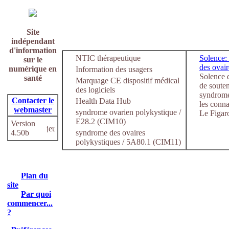
Site
indépendant
d'information
NTIC thérapeutique
Solence:
sur le
des ovair
numérique en
Information des usagers
Solence 
santé
Marquage CE dispositif médical
de souten
des logiciels
syndrome 
Contacter le
Health Data Hub
les conna
webmaster
syndrome ovarien polykystique /
Le Figaro
E28.2 (CIM10)
Version
4.50b
syndrome des ovaires
polykystiques / 5A80.1 (CIM11)
Plan du
site
Par quoi
commencer...
?