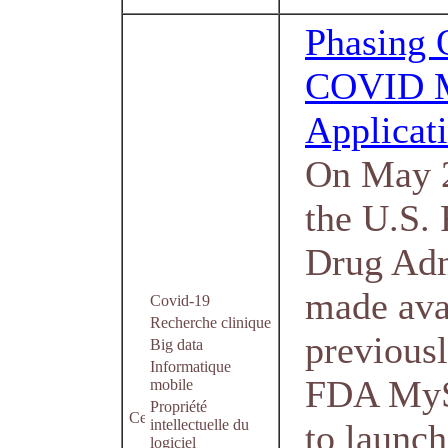
Phasing 
COVID M
Applicat
On May 2
the U.S.
Drug Adm
made avai
Covid-19
Recherche clinique
previous
Big data
Informatique
FDA MyS
mobile
Propriété
intellectuelle du
to launc
logiciel