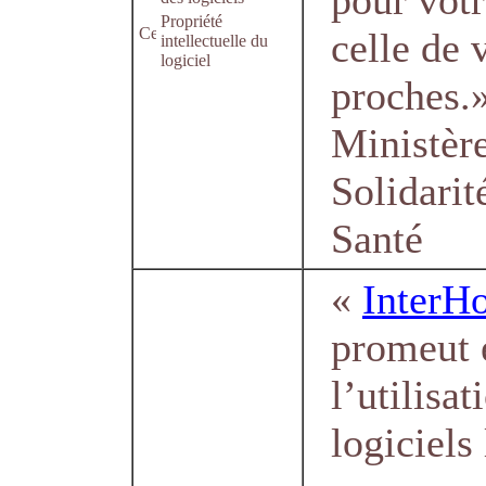
pour votr
Propriété
celle de 
intellectuelle du
logiciel
proches.
Ministèr
Solidarit
Santé
«
InterH
promeut 
l’utilisat
logiciels 