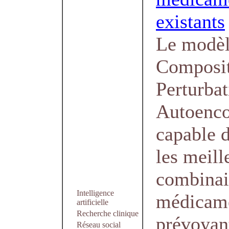
existants
Le modèl
Composit
Perturbat
Autoenco
capable d
les meill
combinai
Intelligence
médicame
artificielle
Recherche clinique
prévoyant
Réseau social