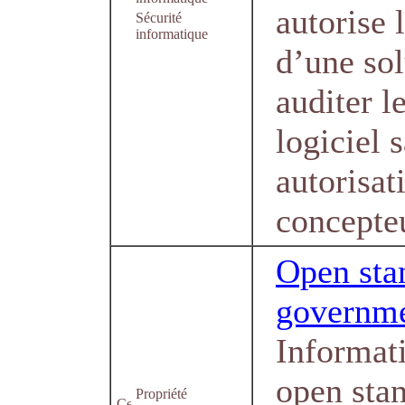
autorise l
Sécurité
informatique
d’une sol
auditer l
logiciel 
autorisat
concepte
Open sta
governm
Informat
open sta
Propriété