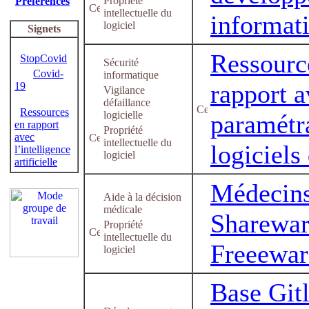
Propriété
Préférences
intellectuelle du
informat
logiciel
Signets
Ressourc
StopCovid
Sécurité
Covid-
informatique
rapport a
19
Vigilance
défaillance
Ressources
logicielle
paramétr
en rapport
Propriété
avec
intellectuelle du
logiciels
l’intelligence
logiciel
artificielle
Médecins
Aide à la décision
médicale
Sharewar
Propriété
intellectuelle du
Freeewar
logiciel
Base Gitl