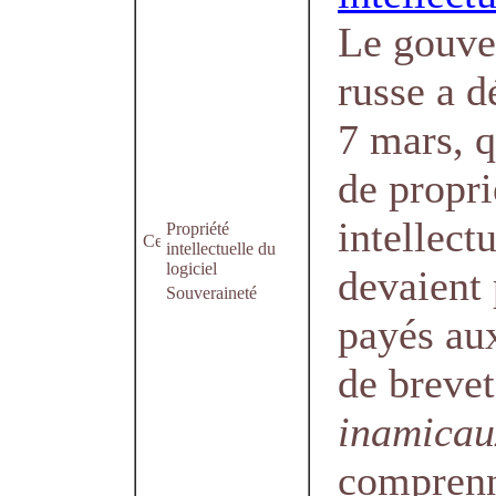
Le gouv
russe a d
7 mars, q
de propri
intellect
Propriété
intellectuelle du
logiciel
devaient 
Souveraineté
payés au
de breve
inamicau
comprenn