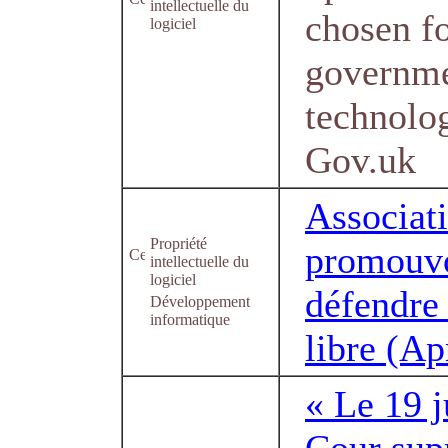
intellectuelle du
chosen fo
logiciel
governm
technolo
Gov.uk
Associat
Propriété
promouvo
intellectuelle du
logiciel
défendre 
Développement
informatique
libre (Ap
« Le 19 j