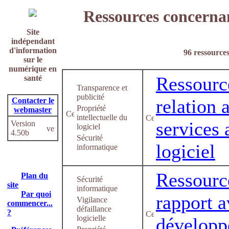
Ressources concernant
Site
indépendant
d'information
96 ressources
sur le
numérique en
Ressourc
santé
Transparence et
publicité
relation 
Contacter le
Propriété
webmaster
intellectuelle du
services 
Version
logiciel
4.50b
Sécurité
logiciel
informatique
Ressourc
Plan du
Sécurité
site
informatique
Par quoi
rapport a
Vigilance
commencer...
défaillance
?
logicielle
développ