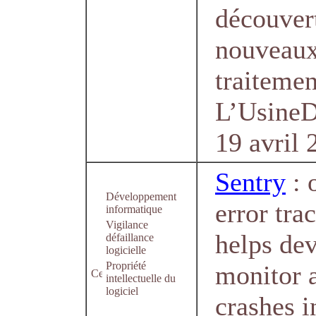
découver
nouveau
traitemen
L’UsineDi
19 avril 
Sentry
: 
Développement
error tra
informatique
Vigilance
helps de
défaillance
logicielle
Propriété
monitor 
intellectuelle du
logiciel
crashes i