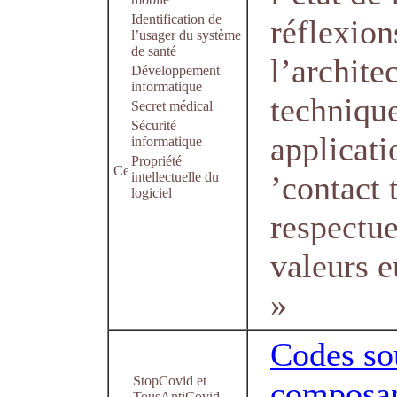
Identification de
réflexion
l’usager du système
de santé
l’archite
Développement
informatique
techniqu
Secret médical
Sécurité
applicati
informatique
Propriété
intellectuelle du
’contact 
logiciel
respectu
valeurs 
»
Codes so
StopCovid et
composan
TousAntiCovid