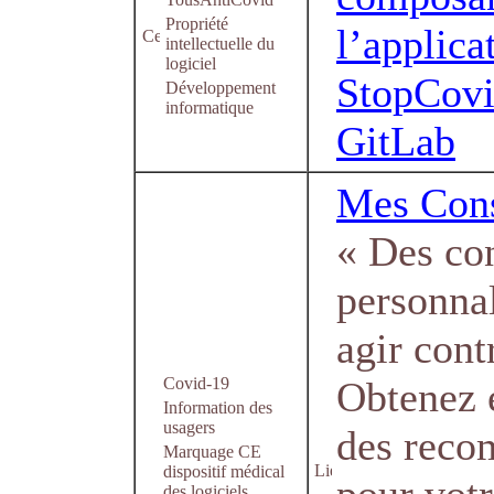
Propriété
l’applica
intellectuelle du
logiciel
StopCovi
Développement
informatique
GitLab
Mes Cons
« Des con
personna
agir cont
Covid-19
Obtenez 
Information des
usagers
des reco
Marquage CE
dispositif médical
des logiciels