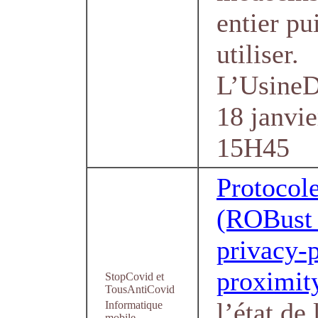
entier pu
utiliser.
L’UsineDi
18 janvie
15H45
Protoco
(ROBust
privacy-
proximit
StopCovid et
TousAntiCovid
l’état de 
Informatique
mobile