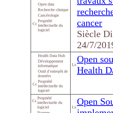
travaux s
Open data
recherche
Recherche clinique
Cancérologie
cancer
Propriété
intellectuelle du
logiciel
Siècle Di
24/7/201
Health Data Hub
Open sou
Développement
informatique
Health D
Outil d’entrepôt de
données
Propriété
intellectuelle du
logiciel
Propriété
Open So
intellectuelle du
logiciel
implemen
Normes