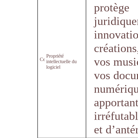
protège
juridiqu
innovatio
créations
Propriété
vos musi
intellectuelle du
logiciel
vos docu
numériqu
apportan
irréfutab
et d’antér