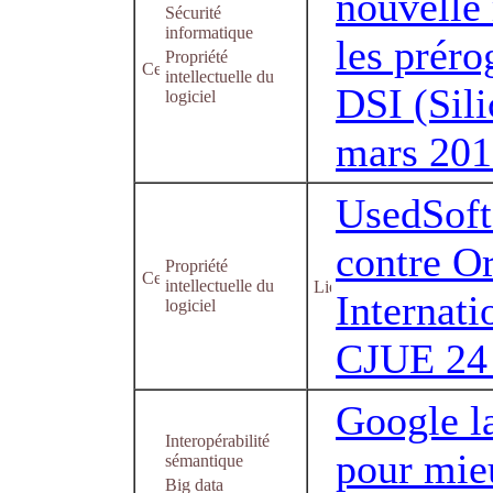
nouvelle
Sécurité
informatique
les préro
Propriété
intellectuelle du
DSI (Sili
logiciel
mars 201
UsedSof
contre O
Propriété
intellectuelle du
Internati
logiciel
CJUE 24 
Google l
Interopérabilité
pour mie
sémantique
Big data