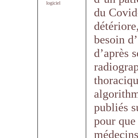
logiciel
du Covid
détériore,
besoin d
d’après s
radiogra
thoraciqu
algorithm
publiés 
pour que 
médecin