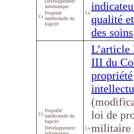
Développement
indicate
informatique
Propriété
qualité e
intellectuelle du
logiciel
des soins
L’article
III du Co
propriété
intellectu
(modifica
Propriété
loi de p
intellectuelle du
logiciel
militaire
Développement
informatique