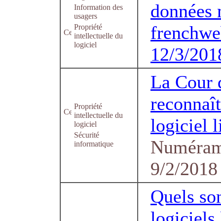
données 
Information des
usagers
frenchweb
Propriété
intellectuelle du
logiciel
12/3/201
La Cour 
reconnaît
Propriété
intellectuelle du
logiciel l
logiciel
Sécurité
Numéram
informatique
9/2/2018
Quels son
logiciels