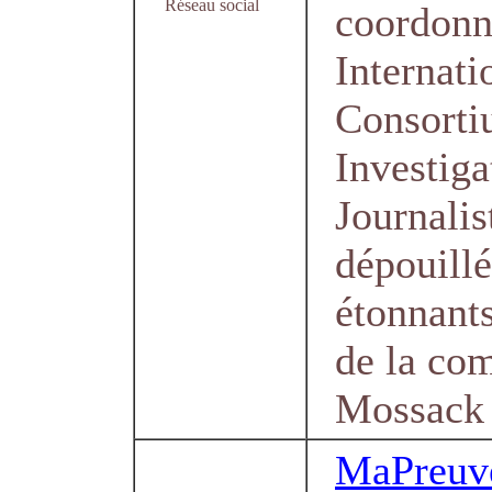
Réseau social
coordonné
Internati
Consorti
Investiga
Journalis
dépouillé
étonnant
de la co
Mossack 
MaPreuv