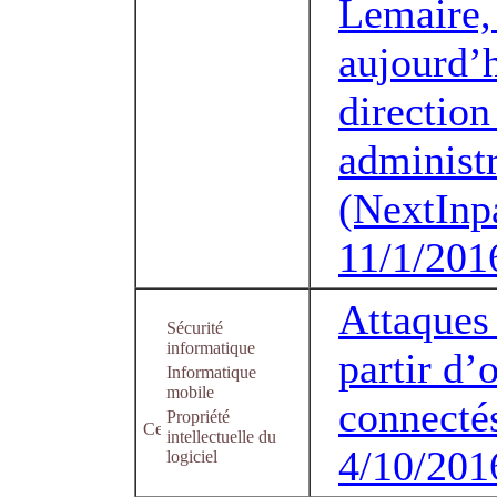
Lemaire, 
aujourd’h
direction
administr
(NextInpa
11/1/201
Attaques
Sécurité
informatique
partir d’
Informatique
mobile
connectés
Propriété
intellectuelle du
4/10/201
logiciel