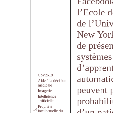
Facebook
l’Ecole 
de l’Univ
New York
de présen
systèmes
d’appren
Covid-19
automati
Aide à la décision
médicale
peuvent p
Imagerie
Intelligence
probabili
artificielle
Propriété
d’un pati
intellectuelle du