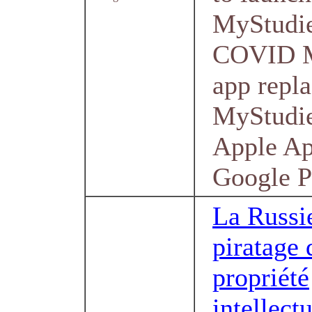
MyStudie
COVID M
app repl
MyStudie
Apple Ap
Google Pl
La Russie
piratage 
propriété
intellectu