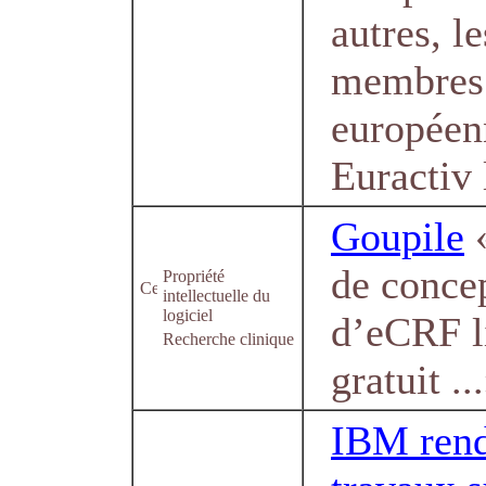
autres, l
membres 
européen
Euractiv 
Goupile
«
de conce
Propriété
intellectuelle du
logiciel
d’eCRF l
Recherche clinique
gratuit ..
IBM rend