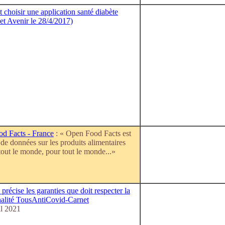
choisir une application santé diabète
et Avenir le 28/4/2017)
d Facts - France
: « Open Food Facts est
de données sur les produits alimentaires
 tout le monde, pour tout le monde...»
récise les garanties que doit respecter la
nalité TousAntiCovid-Carnet
il 2021