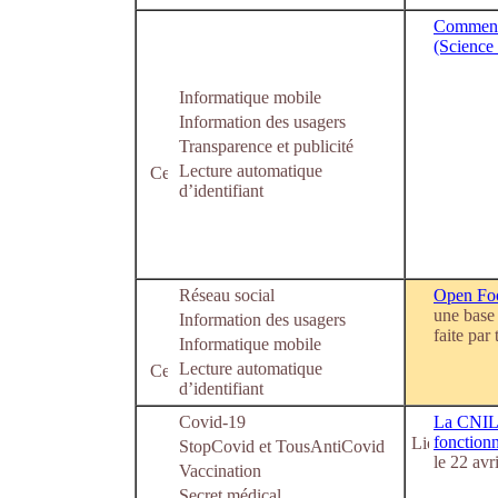
Comment 
(Science 
Informatique mobile
Information des usagers
Transparence et publicité
Lecture automatique
d’identifiant
Réseau social
Open Foo
une base 
Information des usagers
faite par
Informatique mobile
Lecture automatique
d’identifiant
Covid-19
La CNIL p
fonction
StopCovid et TousAntiCovid
le 22 avr
Vaccination
Secret médical