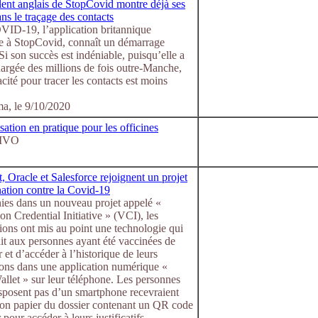
lent anglais de StopCovid montre déjà ses
ans le traçage des contacts
D-19, l’application britannique
e à StopCovid, connaît un démarrage
. Si son succès est indéniable, puisqu’elle a
hargée des millions de fois outre-Manche,
acité pour tracer les contacts est moins
, le 9/10/2020
isation en pratique pour les officines
 MVO
, Oracle et Salesforce rejoignent un projet
nation contre la Covid-19
nies dans un nouveau projet appelé «
on Credential Initiative » (VCI), les
ions ont mis au point une technologie qui
it aux personnes ayant été vaccinées de
 et d’accéder à l’historique de leurs
ions dans une application numérique «
llet » sur leur téléphone. Les personnes
isposent pas d’un smartphone recevraient
ion papier du dossier contenant un QR code
 pour accéder à leurs justificatifs.