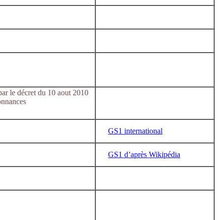
 par le décret du 10 aout 2010
onnances
GS1 international
GS1 d’après Wikipédia