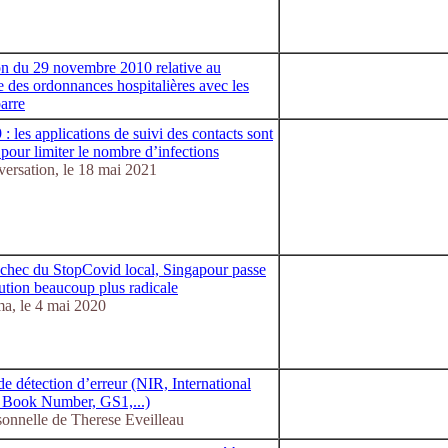
ion du 29 novembre 2010 relative au
 des ordonnances hospitalières avec les
arre
: les applications de suivi des contacts sont
 pour limiter le nombre d’infections
ersation, le 18 mai 2021
échec du StopCovid local, Singapour passe
ution beaucoup plus radicale
, le 4 mai 2020
de détection d’erreur (NIR, International
 Book Number, GS1,...)
sonnelle de Therese Eveilleau