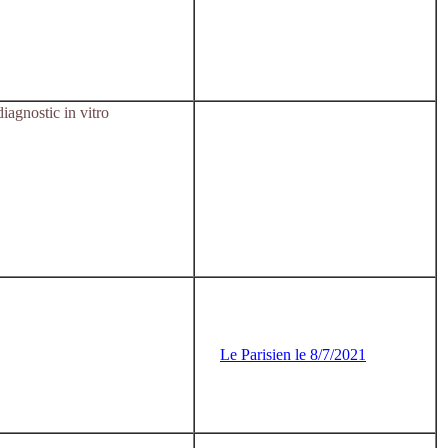
agnostic in vitro
Le Parisien le 8/7/2021