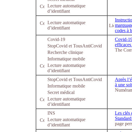
Lecture automatique
d’identifiant
Instruct
Lecture automatique
marquage
d’identifiant
codes à b
Covid-19
Covid-19 
efficaces
StopCovid et TousAntiCovid
The Conv
Recherche clinique
Informatique mobile
Lecture automatique
d’identifiant
StopCovid et TousAntiCovid
Après l’
à une sol
Informatique mobile
Numérama
Secret médical
Lecture automatique
d’identifiant
INS
Les clés 
Standard
Lecture automatique
page per
d’identifiant