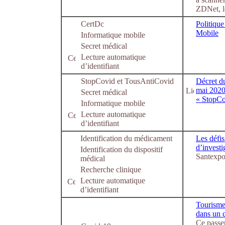
ZDNet, l
CertDc
Politique
Mobile
Informatique mobile
Secret médical
Lecture automatique
d’identifiant
StopCovid et TousAntiCovid
Décret du
mai 2020
Secret médical
« StopCo
Informatique mobile
Lecture automatique
d’identifiant
Identification du médicament
Les défis
d’investi
Identification du dispositif
Santexpo
médical
Recherche clinique
Lecture automatique
d’identifiant
Tourisme 
dans un c
Ce passe