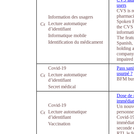
users
CVS is re
pharmaci
Information des usagers
Spoken R
Lecture automatique
the CVS 
d’identifiant
informati
Informatique mobile
The featu
Identification du médicament
Spanish, 
holding 
company n
impaired 
Covid-19
Pass sani
usurpé ?
Lecture automatique
BFM busi
d’identifiant
Secret médical
Dose de 
immédiate
Covid-19
Un nouvea
Lecture automatique
personnes
d’identifiant
Covid-19.
immédiate
Vaccination
seconde 
RTL le 9