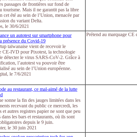
 les passages de frontières sur fond de
u tourisme. Mais il ne garantit pas la libre
on cet été au sein de l’Union, menacée par
ssion du variant Delta.
s, le 30/6/2021
Prétend au marquage CE di
lance un autotest sur smartphone pour
 la présence du Covid-19
rtup taïwanaise vient de recevoir le
 CE-IVD pour Pixotest, la technologie
de détecter le virus SARS-CoV-2. Grâce à
ification, l’autotest va pouvoir être
alisé au sein de l’Union européenne.
ital, le 7/6/2021
e au restaurant, ce mal-aimé de la lutte
id
e sonne la fin des jauges limitées dans les
ments recevant du public ce mercredi, les
et autres registres papier ne sont que peu
dans les bars et restaurants, où ils sont
obligatoires depuis le 9 juin.
ter, le 30 juin 2021
ches spoken prescription tech for app