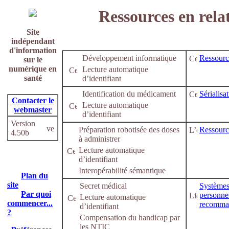
Ressources en relat
Site
indépendant
d'information
Développement informatique
Ressourc
sur le
numérique en
Lecture automatique
santé
d’identifiant
Identification du médicament
Sérialisa
Contacter le
Lecture automatique
webmaster
d’identifiant
Version
Préparation robotisée des doses
Ressourc
4.50b
à administrer
Lecture automatique
d’identifiant
Interopérabilité sémantique
Plan du
site
Secret médical
Systèmes 
Par quoi
personnes
Lecture automatique
commencer...
recomman
d’identifiant
?
Compensation du handicap par
les NTIC