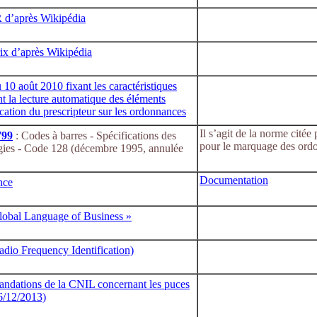
d’après Wikipédia
ix d’après Wikipédia
 10 août 2010 fixant les caractéristiques
t la lecture automatique des éléments
ication du prescripteur sur les ordonnances
Il s’agit de la norme citée
799
: Codes à barres - Spécifications des
pour le marquage des ord
ies - Code 128 (décembre 1995, annulée
Documentation
nce
obal Language of Business »
dio Frequency Identification)
dations de la CNIL concernant les puces
/12/2013)