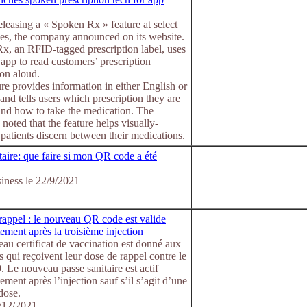
leasing a « Spoken Rx » feature at select
es, the company announced on its website.
x, an RFID-tagged prescription label, uses
app to read customers’ prescription
on aloud.
re provides information in either English or
and tells users which prescription they are
and how to take the medication. The
oted that the feature helps visually-
patients discern between their medications.
taire: que faire si mon QR code a été
ness le 22/9/2021
rappel : le nouveau QR code est valide
ment après la troisième injection
u certificat de vaccination est donné aux
 qui reçoivent leur dose de rappel contre le
 Le nouveau passe sanitaire est actif
ment après l’injection sauf s’il s’agit d’une
dose.
/12/2021