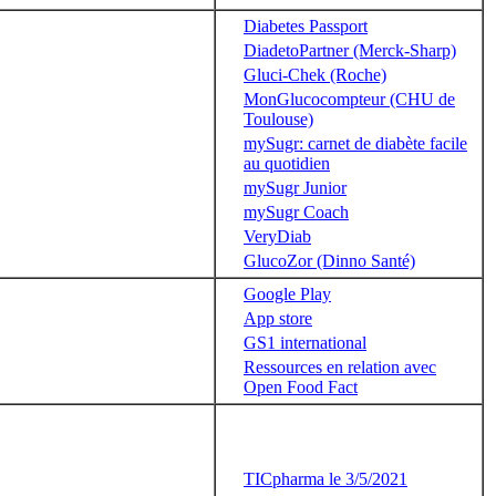
Diabetes Passport
DiadetoPartner (Merck-Sharp)
Gluci-Chek (Roche)
MonGlucocompteur (CHU de
Toulouse)
mySugr: carnet de diabète facile
au quotidien
mySugr Junior
mySugr Coach
VeryDiab
GlucoZor (Dinno Santé)
Google Play
App store
GS1 international
Ressources en relation avec
Open Food Fact
TICpharma le 3/5/2021