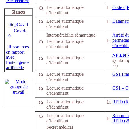
Préférences
Lecture automatique
Code QR 
Signets
d’identifiant
Lecture automatique
Datamatr
StopCovid
d’identifiant
Covid-
Interopérabilité sémantique
Arrêté du
19
permettan
Lecture automatique
d’identif
d’identifiant
Ressources
en rapport
NF EN 
avec
Lecture automatique
symbolog
l’intelligence
d’identifiant
??)
artificielle
Lecture automatique
GS1 Fra
d’identifiant
Lecture automatique
GS1 « Gl
d’identifiant
Lecture automatique
RFID (Ra
d’identifiant
Lecture automatique
Recomman
d’identifiant
RFID (26
Secret médical