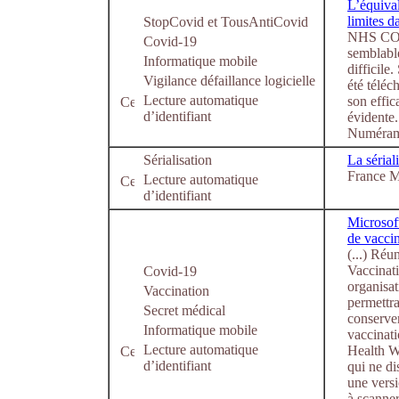
L’équiva
limites d
StopCovid et TousAntiCovid
NHS COVI
Covid-19
semblabl
Informatique mobile
difficile
Vigilance défaillance logicielle
été téléc
Lecture automatique
son effic
d’identifiant
évidente.
Numérama
Sérialisation
La sérial
France
Lecture automatique
d’identifiant
Microsoft
de vacci
(...) Réu
Vaccinati
Covid-19
organisat
Vaccination
permettra
Secret médical
conserver
Informatique mobile
vaccinat
Lecture automatique
Health Wa
d’identifiant
qui ne d
une vers
à scanner