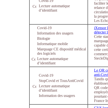
Covid-19
faciliter
Lecture automatique
relance d
d’identifiant
circulati
la progre
Les Echo
Covid-19
iXensor 
détecter
Information des usagers
Cette sta
Biologie
marquage
Informatique mobile
capable 
Marquage CE dispositif médical
cette cert
des logiciels
commerci
SiecleDig
Lecture automatique
d’identifiant
Le QR cod
anti-Cov
Covid-19
Tandis qu
StopCovid et TousAntiCovid
établisse
Lecture automatique
QR codes 
d’identifiant
employés 
Information des usagers
pourtant 
France In
CVS laun