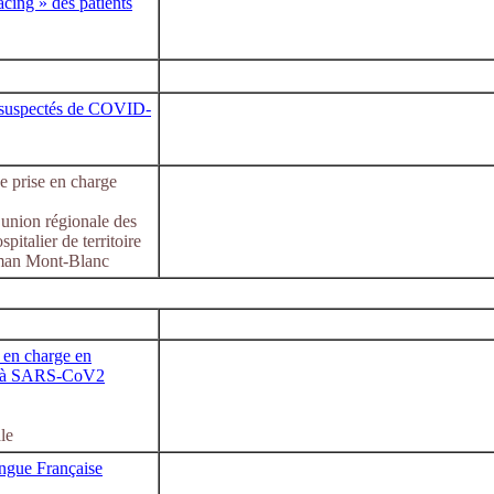
acing » des patients
ts suspectés de COVID-
e prise en charge
 union régionale des
italier de territoire
man Mont-Blanc
 en charge en
ie à SARS-CoV2
le
ngue Française