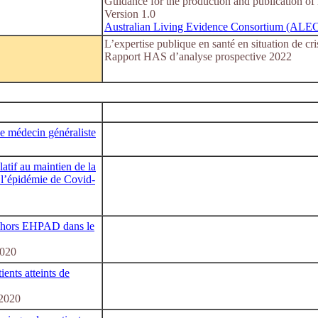
Guidance for the production and publication of l
Version 1.0
Australian Living Evidence Consortium (ALE
L’expertise publique en santé en situation de cri
Rapport HAS d’analyse prospective 2022
 le médecin généraliste
latif au maintien de la
 l’épidémie de Covid-
e hors EHPAD dans le
2020
ients atteints de
/2020