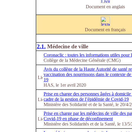
Document en anglais
Document en français
2.1.
Médecine de ville
Coronaclic : toutes les informations utiles pour
Collège de la Médecine Générale (CMG)
Avis du collège de la Haute Autorité de santé re
vaccination des nourrissons dans le contexte de
19
HAS, le 1er avril 2020
Prise en charge des personnes âgées à domicil
cadre de la gestion de l’épidémie de Covid-19
Ministère des Solidarité et de la Santé, le 20/4/
Prise en charge par les médecins de ville des pat
Covid-19 en phase de déconfinement
Ministère des Solidarités et de la Santé, le 13/5