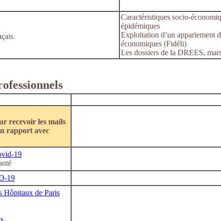
Caractéristiques socio-économiq
épidémiques
Exploitation d’un appariement d
çais
économiques (Fidéli)
Les dossiers de la DREES, mar
rofessionnels
ur recevoir les mails
en rapport avec
ovid-19
anté
ID-19
s Hôpitaux de Paris
ts