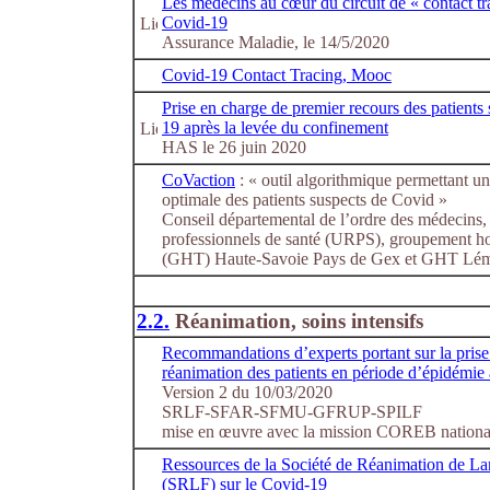
Les médecins au cœur du circuit de « contact tr
Covid-19
Assurance Maladie, le 14/5/2020
Covid-19 Contact Tracing, Mooc
Prise en charge de premier recours des patien
19 après la levée du confinement
HAS le 26 juin 2020
CoVaction
: « outil algorithmique permettant un
optimale des patients suspects de Covid »
Conseil départemental de l’ordre des médecins,
professionnels de santé (URPS), groupement hosp
(GHT) Haute-Savoie Pays de Gex et GHT Lé
2.2.
Réanimation, soins intensifs
Recommandations d’experts portant sur la prise
réanimation des patients en période d’épidém
Version 2 du 10/03/2020
SRLF-SFAR-SFMU-GFRUP-SPILF
mise en œuvre avec la mission COREB nationa
Ressources de la Société de Réanimation de La
(SRLF) sur le Covid-19