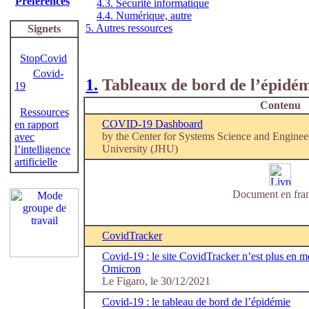
Préférences
4.3. Sécurité informatique
4.4. Numérique, autre
5. Autres ressources
Signets
StopCovid
Covid-
1.
Tableaux de bord de l’épidé
19
Contenu
Ressources
COVID-19 Dashboard
en rapport
by the Center for Systems Science and Engine
avec
University (JHU)
l’intelligence
artificielle
Document en fran
CovidTracker
Covid-19 : le site CovidTracker n’est plus en me
Omicron
Le Figaro, le 30/12/2021
Covid-19 : le tableau de bord de l’épidémie