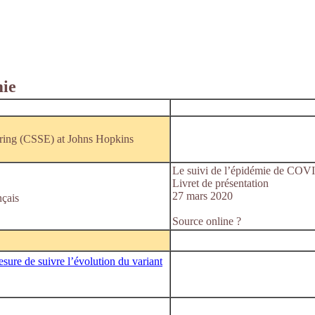
mie
ering (CSSE) at Johns Hopkins
Le suivi de l’épidémie de COVI
Livret de présentation
27 mars 2020
çais
Source online ?
sure de suivre l’évolution du variant