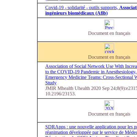
Covid-19 - solidarité - outils supports,
Associat
ingénieurs biomédicaux (Afib)
Document en français
Document en français
Association of Social Network Use With Incre
to the COVID-19 Pandemic in Anesthesiology, 
Emergency Medicine Teams: Cross-Sectional 
Study
JMIR Mhealth Uhealth 2020 Sep 24;8(9):e2315
10.2196/23153.
Document en français
SDRApps : une nouvelle application pour les p
réanimation développée par le service de Médec