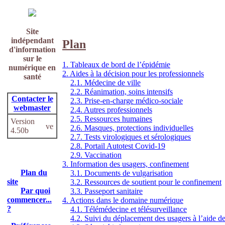
Site
indépendant
Plan
d'information
sur le
1. Tableaux de bord de l’épidémie
numérique en
2. Aides à la décision pour les professionnels
santé
2.1. Médecine de ville
2.2. Réanimation, soins intensifs
Contacter le
2.3. Prise-en-charge médico-sociale
webmaster
2.4. Autres professionnels
2.5. Ressources humaines
Version
2.6. Masques, protections individuelles
4.50b
2.7. Tests virologiques et sérologiques
2.8. Portail Autotest Covid-19
2.9. Vaccination
3. Information des usagers, confinement
Plan du
3.1. Documents de vulgarisation
site
3.2. Ressources de soutient pour le confinement
Par quoi
3.3. Passeport sanitaire
commencer...
4. Actions dans le domaine numérique
?
4.1. Télémédecine et télésurveillance
4.2. Suivi du déplacement des usagers à l’aide de