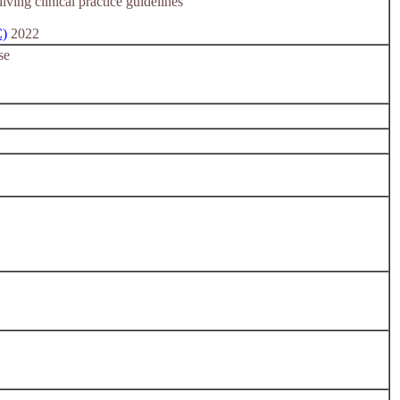
iving clinical practice guidelines
C)
2022
se