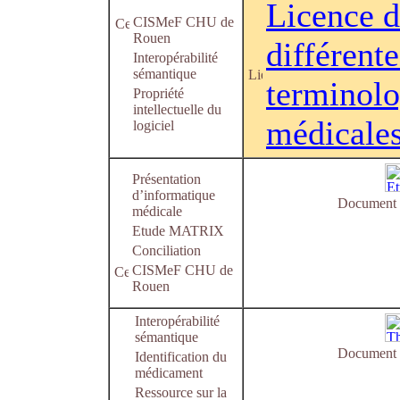
Licence d
CISMeF CHU de
Rouen
différente
Interopérabilité
sémantique
terminolo
Propriété
intellectuelle du
médicale
logiciel
Présentation
d’informatique
Document e
médicale
Etude MATRIX
Conciliation
CISMeF CHU de
Rouen
Interopérabilité
sémantique
Document e
Identification du
médicament
Ressource sur la