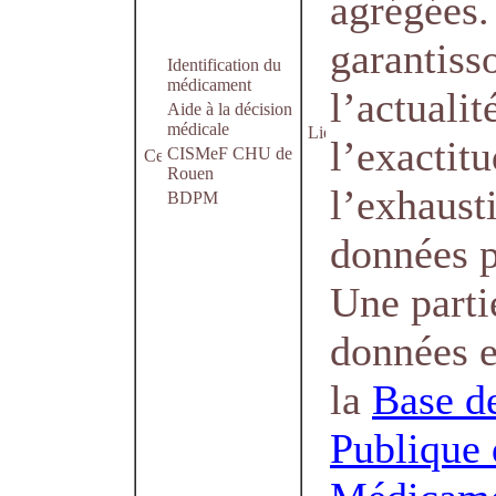
agrégées.
garantiss
Identification du
médicament
l’actualit
Aide à la décision
médicale
l’exactitu
CISMeF CHU de
Rouen
l’exhaust
BDPM
données p
Une parti
données e
la
Base d
Publique 