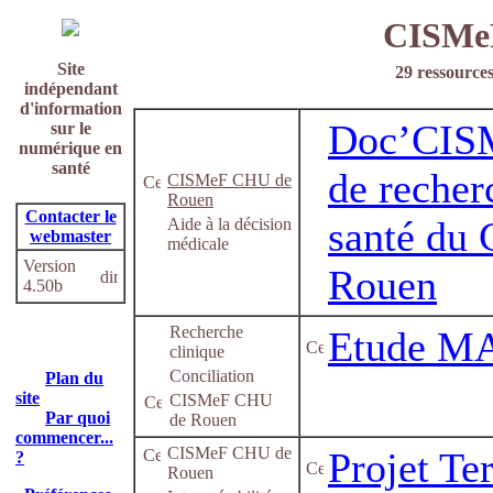
CISMe
Site
29 ressources
indépendant
d'information
Doc’CISM
sur le
numérique en
santé
de recher
CISMeF CHU de
Rouen
Contacter le
santé du
Aide à la décision
webmaster
médicale
Version
Rouen
4.50b
Recherche
Etude M
clinique
Conciliation
Plan du
site
CISMeF CHU
Par quoi
de Rouen
commencer...
CISMeF CHU de
Projet Te
?
Rouen