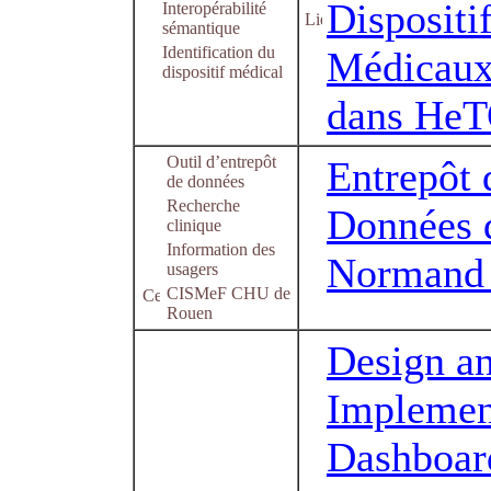
Dispositi
Interopérabilité
sémantique
Identification du
Médicau
dispositif médical
dans He
Outil d’entrepôt
Entrepôt 
de données
Recherche
Données 
clinique
Information des
Normand
usagers
CISMeF CHU de
Rouen
Design a
Implement
Dashboar