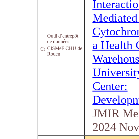
Interacti
Mediated
Cytochro
Outil d’entrepôt
a Health 
de données
CISMeF CHU de
Rouen
Warehous
Universit
Center:
Developm
JMIR Med
2024 Nov