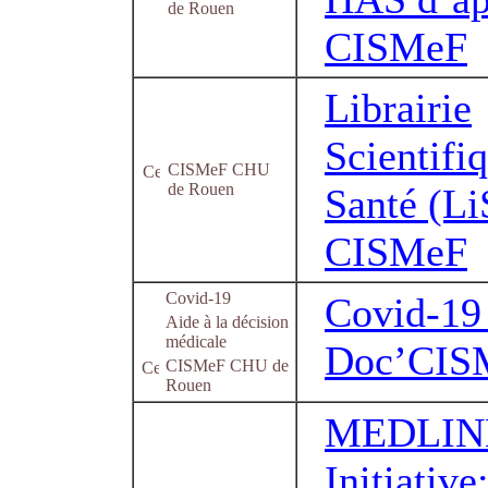
de Rouen
CISMeF
Librairie
Scientifi
CISMeF CHU
de Rouen
Santé (Li
CISMeF
Covid-19
Covid-19
Aide à la décision
médicale
Doc’CIS
CISMeF CHU de
Rouen
MEDLINE
Initiative