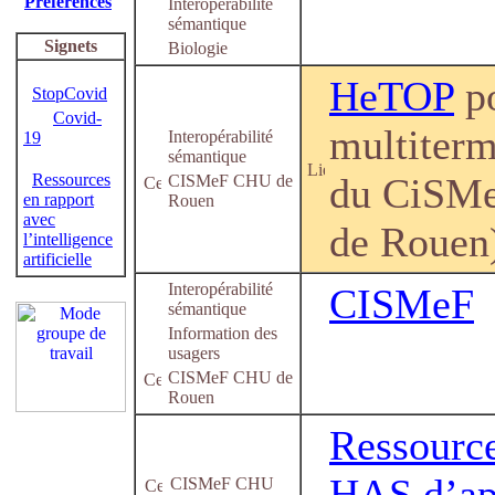
Préférences
Interopérabilité
sémantique
Signets
Biologie
HeTOP
po
StopCovid
Covid-
multiter
Interopérabilité
19
sémantique
Ressources
du CiSM
CISMeF CHU de
en rapport
Rouen
avec
de Rouen
l’intelligence
artificielle
Interopérabilité
CISMeF
sémantique
Information des
usagers
CISMeF CHU de
Rouen
Ressource
HAS d’ap
CISMeF CHU