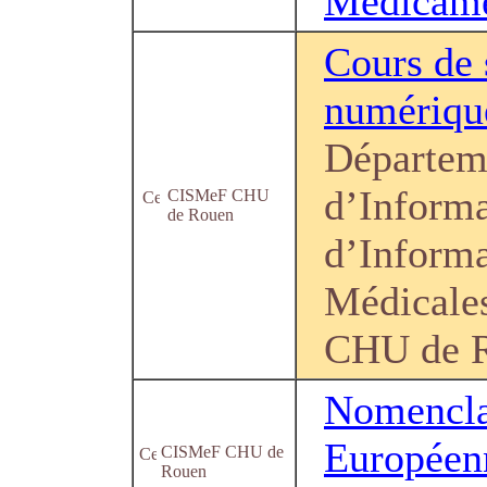
Médicam
Cours de 
numériqu
Départem
d’Informa
CISMeF CHU
de Rouen
d’Informa
Médicale
CHU de 
Nomencla
Européen
CISMeF CHU de
Rouen