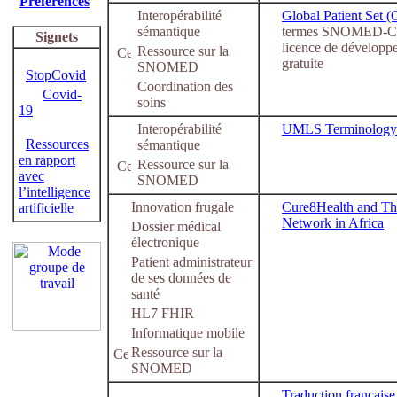
Préférences
Interopérabilité
Global Patient Set 
sémantique
termes SNOMED-CT
Signets
licence de développ
Ressource sur la
gratuite
SNOMED
StopCovid
Coordination des
Covid-
soins
19
Interopérabilité
UMLS Terminology 
Ressources
sémantique
en rapport
Ressource sur la
avec
SNOMED
l’intelligence
Innovation frugale
Cure8Health and Th
artificielle
Network in Africa
Dossier médical
électronique
Patient administrateur
de ses données de
santé
HL7 FHIR
Informatique mobile
Ressource sur la
SNOMED
Traduction française