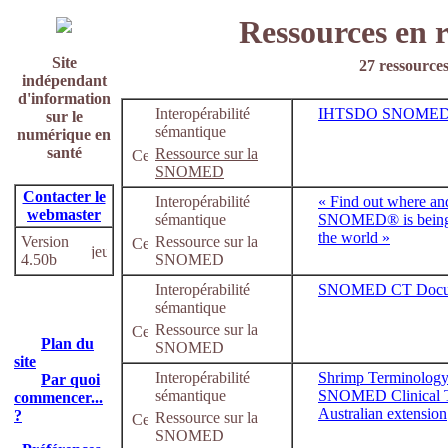
Ressources en 
Site
27 ressources
indépendant
d'information
Interopérabilité
IHTSDO SNOMED 
sur le
sémantique
numérique en
santé
Ressource sur la
SNOMED
Contacter le
Interopérabilité
« Find out where a
webmaster
sémantique
SNOMED® is being
the world »
Version
Ressource sur la
4.50b
SNOMED
Interopérabilité
SNOMED CT Docum
sémantique
Ressource sur la
Plan du
SNOMED
site
Interopérabilité
Shrimp Terminology
Par quoi
sémantique
SNOMED Clinical 
commencer...
Australian extension
?
Ressource sur la
SNOMED