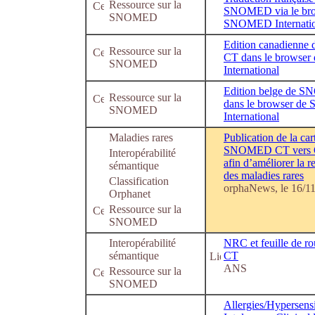
Ressource sur la
SNOMED via le bro
SNOMED
SNOMED Internatio
Edition canadienn
Ressource sur la
CT dans le brows
SNOMED
International
Edition belge de
Ressource sur la
dans le browser d
SNOMED
International
Maladies rares
Publication de la car
SNOMED CT vers O
Interopérabilité
afin d’améliorer la r
sémantique
des maladies rares
Classification
orphaNews, le 16/1
Orphanet
Ressource sur la
SNOMED
Interopérabilité
NRC et feuille de
sémantique
CT
ANS
Ressource sur la
SNOMED
Allergies/Hypersensi