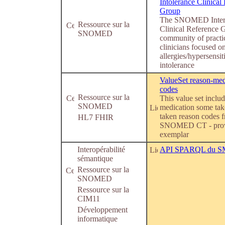
Intolerance Clinical
Group
The SNOMED Intern
Ressource sur la
Clinical Reference G
SNOMED
community of practic
clinicians focused o
allergies/hypersensit
intolerance
ValueSet reason-medi
codes
Ressource sur la
This value set includ
SNOMED
medication some tak
taken reason codes 
HL7 FHIR
SNOMED CT - prov
exemplar
Interopérabilité
API SPARQL du S
sémantique
Ressource sur la
SNOMED
Ressource sur la
CIM11
Développement
informatique