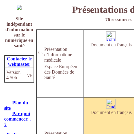
Présentations 
Site
76 ressources 
indépendant
d'information
sur le
numérique en
Document en français
santé
Présentation
d’informatique
Contacter le
médicale
webmaster
Espace Européen
des Données de
Version
Santé
4.50b
Plan du
site
Document en français
Par quoi
commencer...
?
Présentation