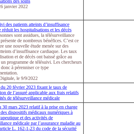
sations des soins
6 janvier 2022
ivi des patients atteints d’insuffisance
 réduit les hospitalisations et les décès
rsonnes sont assidues, la télésurveillance
 présente de nombreux bénéfices. C’est ce
re une nouvelle étude menée sur des
atteints d’insuffisance cardiaque. Les taux
lisation et de décès ont baissé grâce au
à un programme de télésuivi. Les chercheurs
 donc à pérenniser ce type
mentation.
igitale, le 9/9/2022
du 20 février 2023 fixant le taux de
tion de l’assuré applicable aux frais relatifs
ités de télésurveillance médicale
 30 mars 2023 relatif à la prise en charge
 des dispositifs médicaux numériques à
rapeutique et des activités de
illance médicale par l’assurance maladie au
l’article L. 162-1-23 du code de la sécurité