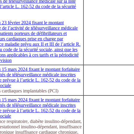
és de télésurveillance médicale sur la liste
l’article L. 162-52 du code de la sécurité
 23 février 2024 fixant le montant
re de l’activité de télésurveillance médicale
patients porteurs de défibrillateurs et
urs cardiaques prise en charge par
ce maladie prévu aux II et III de l’article R.
 code de la sécurité sociale, ainsi que les
ns applicables à ces tarifs et la périodicité
évision
 15 mars 2024 fixant le montant forfaitaire
ités de télésurveillance médicale inscrites
ste prévue à l’article L. 162-52 du code de la
sociale
s cardiaques implantables (PCI)
 15 mars 2024 fixant le montant forfaitaire
ités de télésurveillance médicale inscrites
ste prévue à l’article L. 162-52 du code de la
sociale
nce respiratoire, diabète insulino-dépendant,
estationnel insulino-dépendant, insuffisance
ronique insuffisance cardiaque chronique,