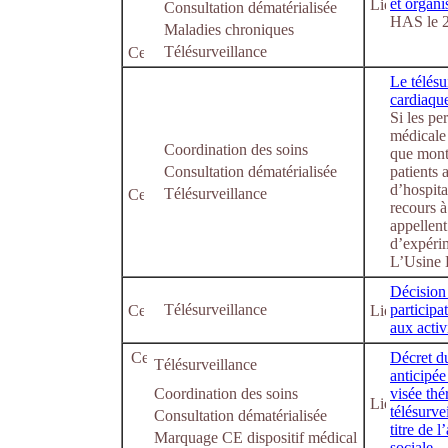
et organi
Consultation dématérialisée
HAS le 2
Maladies chroniques
Télésurveillance
Le télésu
cardiaque
Si les pe
médicale
Coordination des soins
que mont
Consultation dématérialisée
patients 
d’hospita
Télésurveillance
recours 
appellent
d’expéri
L’Usine D
Décision 
Télésurveillance
participa
aux activ
Décret du
Télésurveillance
anticipée
Coordination des soins
visée thé
télésurve
Consultation dématérialisée
titre de 
Marquage CE dispositif médical
sociale