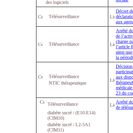
des logiciels
Décret d
Télésurveillance
déclarati
aux agen
Arrêté du
de l’acti
charge pa
Télésurveillance
l’article
ainsi que
la périod
Décision 
participa
Télésurveillance
aux disp
thérapeut
NTIC thérapeutique
médicale 
23 du cod
Arrêté du
Télésurveillance
de télésu
diabète sucré / (E10-E14)
(CIM10)
diabète sucré / L2-5A1
(CIM11)