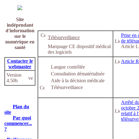
Site
indépendant
d'information
Prise en
sur le
Télésurveillance
de télésu
numérique en
Marquage CE dispositif médical
Article 
santé
des logiciels
Contacter le
Article 
webmaster
Langue contrôlée
Consultation dématérialisée
Version
4.50b
Aide à la décision médicale
Télésurveillance
Arrêté du
Plan du
octobre 2
site
relatif à
Par quoi
télésurve
commencer...
?