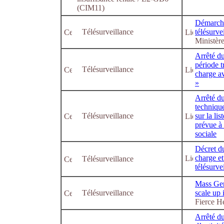
(CIM11)
Démarche
Télésurveillance
télésurve
Ministère
Arrêté du
période t
Télésurveillance
charge av
»
Arrêté du
technique
Télésurveillance
sur la li
prévue à 
sociale
Décret du
charge et
Télésurveillance
télésurve
Mass Gen
Télésurveillance
scale up 
Fierce H
Arrêté du