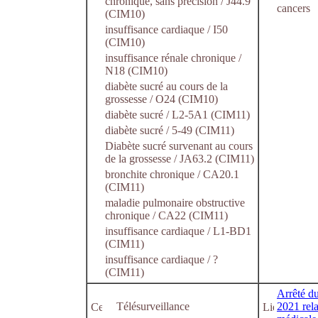
chronique, sans précision / J44.9
cancers
(CIM10)
insuffisance cardiaque / I50
(CIM10)
insuffisance rénale chronique /
N18 (CIM10)
diabète sucré au cours de la
grossesse / O24 (CIM10)
diabète sucré / L2-5A1 (CIM11)
diabète sucré / 5-49 (CIM11)
Diabète sucré survenant au cours
de la grossesse / JA63.2 (CIM11)
bronchite chronique / CA20.1
(CIM11)
maladie pulmonaire obstructive
chronique / CA22 (CIM11)
insuffisance cardiaque / L1-BD1
(CIM11)
insuffisance cardiaque / ?
(CIM11)
Arrêté du
Télésurveillance
2021 rela