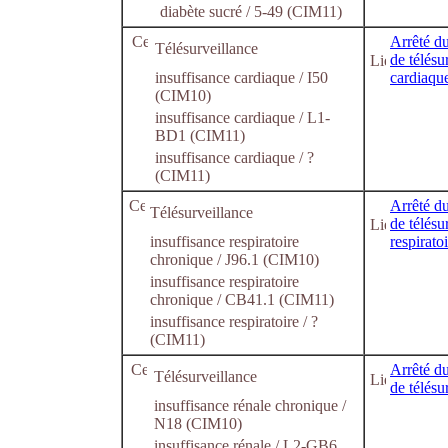
diabète sucré / 5-49 (CIM11)
Arrêté du
Télésurveillance
de télésu
insuffisance cardiaque / I50
cardiaqu
(CIM10)
insuffisance cardiaque / L1-
BD1 (CIM11)
insuffisance cardiaque / ?
(CIM11)
Arrêté du
Télésurveillance
de télésu
insuffisance respiratoire
respirato
chronique / J96.1 (CIM10)
insuffisance respiratoire
chronique / CB41.1 (CIM11)
insuffisance respiratoire / ?
(CIM11)
Arrêté du
Télésurveillance
de télésu
insuffisance rénale chronique /
N18 (CIM10)
insuffisance rénale / L2-GB6