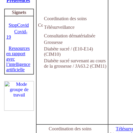
Préférences
Signets
Coordination des soins
StopCovid
Télésurveillance
Covid-
Consultation dématérialisée
19
Grossesse
Ressources
Diabète sucré / (E10-E14)
en rapport
(CIM10)
avec
Diabète sucré survenant au cours
l’intelligence
de la grossesse / JA63.2 (CIM11)
artificielle
Coordination des soins
Télésurve