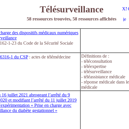
Télésurveillance
58 ressources trouvées, 58 ressources affichées
 charge des dispositifs médicaux numériques
rveillance
L162-1-23 du Code de la Sécurité Sociale
Définitions de :
R6316-1 du CSP
: actes de télémédecine
- téléconsultation
- téléexpertise
- télésurveillance
- téléassistance médicale
- réponse médicale dans le
médicale
 16 juillet 2021 abrogeant l’arrêté du 9
020 et modifiant l’arrêté du 11 juillet 2019
 l’expérimentation « Prise en charge avec
illance du diabète gestationnel »