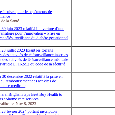
 à suivre pour les opérateurs de
illance
 de la Santé
 30 juin 2023 relatif à l’ouverture d’une
ransitoire pour l’innovation « Prise en
ec télésurveillance du diabète gestationnel
 28 juillet 2023 fixant les forfaits
s des activités de télésurveillance inscrites
ste des activités de télésurveillance médicale
l’article L. 162-52 du code de la sécurité
 30 décembre 2022 relatif à la prise en
 au remboursement des activités de
illance médicale
eral Brigham taps Best Buy Health to
its at-home care services
ealthcare, Nov 8, 2023
 23 février 2024 portant inscription