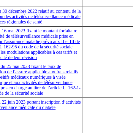
u 30 décembre 2022 relatif au contenu de la
on des activités de télésurveillance médicale
ces régionales de santé
 16 mai 2023 fixant le montant forfaitaire
vité de télésurveillance médicale prise en
r l’assurance maladie prévu aux II et III de
 R. 162-95 du code de la sécurité sociale,
 les modulations applicables à ces tarifs et
icité de leur révision
du 25 mai 2023 fixant le taux de
tion de l’assuré applicable aux frais relatifs
ositifs médicaux numériques à visée
ique et aux activités de télésurveillance
pris en charge au titre de l’article L. 162-1-
e de la sécurité sociale
 22 juin 2023 portant inscription d’activités
rveillance médicale du diabète