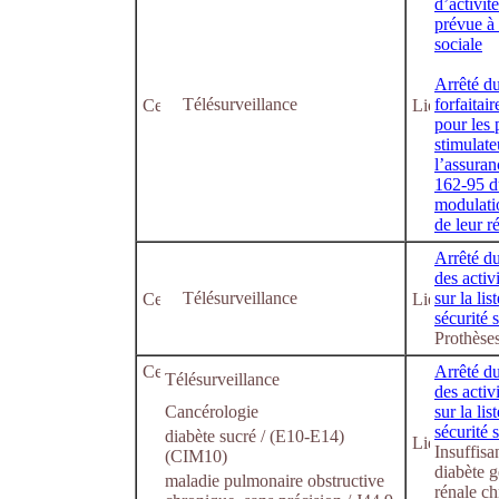
d’activit
prévue à 
sociale
Arrêté du
Télésurveillance
forfaitai
pour les 
stimulate
l’assuran
162-95 du
modulatio
de leur r
Arrêté du
des activ
Télésurveillance
sur la li
sécurité 
Prothèse
Arrêté du
Télésurveillance
des activ
Cancérologie
sur la li
sécurité 
diabète sucré / (E10-E14)
Insuffisa
(CIM10)
diabète g
maladie pulmonaire obstructive
rénale ch