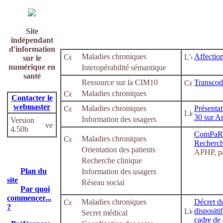
Site
indépendant
d'information
Maladies chroniques
Affectio
sur le
numérique en
Interopérabilité sémantique
santé
Ressource sur la CIM10
Transco
Maladies chroniques
Contacter le
webmaster
Maladies chroniques
Présenta
30 sur Am
Information des usagers
Version
4.50b
ComPaRe 
Maladies chroniques
Recherc
Orientation des patients
APHP, pa
Recherche clinique
Plan du
Information des usagers
site
Réseau social
Par quoi
commencer...
Maladies chroniques
Décret du
?
dispositi
Secret médical
cadre de 