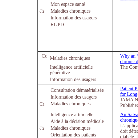
Mon espace santé
Maladies chroniques
Information des usagers
RGPD
Why an ‘
Maladies chroniques
chronic 
Intelligence artificielle
The Conve
générative
Information des usagers
Patient 
Consultation dématérialisée
for Long
Information des usagers
JAMA Ne
Maladies chroniques
Publishe
Intelligence artificielle
Au Salva
chroniqu
Aide à la décision médicale
L’applica
Maladies chroniques
doit déte
Orientation des patients
diabète, 