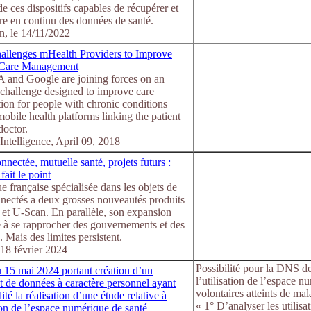
e ces dispositifs capables de récupérer et
re en continu des données de santé.
n, le 14/11/2022
lenges mHealth Providers to Improve
 Care Management
and Google are joining forces on an
challenge designed to improve care
ion for people with chronic conditions
obile health platforms linking the patient
doctor.
ntelligence, April 09, 2018
nectée, mutuelle santé, projets futurs :
fait le point
 française spécialisée dans les objets de
nnectés a deux grosses nouveautés produits
et U-Scan. En parallèle, son expansion
e à se rapprocher des gouvernements et des
. Mais des limites persistent.
 18 février 2024
Possibilité pour la DNS de
u 15 mai 2024 portant création d’un
l’utilisation de l’espace 
t de données à caractère personnel ayant
volontaires atteints de mal
lité la réalisation d’une étude relative à
« 1° D’analyser les utilisat
tion de l’espace numérique de santé