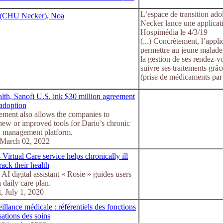
L’espace de transition ado
 (CHU Necker), Noa
Necker lance une applicat
Hospimédia le 4/3/19
(...) Concrètement, l’appl
permettre au jeune malade
la gestion de ses rendez-
suivre ses traitements grâc
(prise de médicaments par
lth, Sanofi U.S. ink $30 million agreement
adoption
ement also allows the companies to
new or improved tools for Dario’s chronic
n management platform.
March 02, 2022
Virtual Care service helps chronically ill
track their health
 AI digital assistant « Rosie » guides users
 daily care plan.
, July 1, 2020
illance médicale : référentiels des fonctions
sations des soins