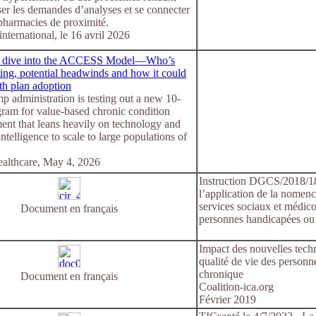
er les demandes d’analyses et se connecter
pharmacies de proximité.
international, le 16 avril 2026
r dive into the ACCESS Model—Who’s
ting, potential headwinds and how it could
th plan adoption
 administration is testing out a new 10-
gram for value-based chronic condition
nt that leans heavily on technology and
 intelligence to scale to large populations of
ealthcare, May 4, 2026
Instruction DGCS/2018/18 
l’application de la nomenc
services sociaux et médi
Document en français
personnes handicapées ou
Impact des nouvelles techno
qualité de vie des personn
chronique
Document en français
Coalition-ica.org
Février 2019