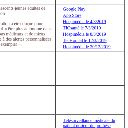
lescents-jeunes adultes de
Google Play
ion
App Store
Hospimédia le 4/3/2019
ication a été conçue pour
TICsanté le 7/3/2019
 d’« être plus autonome dans
vous médicaux et de mieux
Hospimédia le 8/3/2019
e à des alertes personnalisées
TecHopital le 12/3/2019
 exemple) ».
Hospimédia le 20/12/2019
Télésurveillance médicale du
patient porteur de prothèse