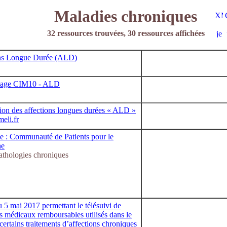
Maladies chroniques
32 ressources trouvées, 30 ressources affichées
ns Longue Durée (ALD)
dage CIM10 - ALD
tion des affections longues durées « ALD »
eli.fr
: Communauté de Patients pour le
he
thologies chroniques
 5 mai 2017 permettant le télésuivi de
fs médicaux remboursables utilisés dans le
certains traitements d’affections chroniques