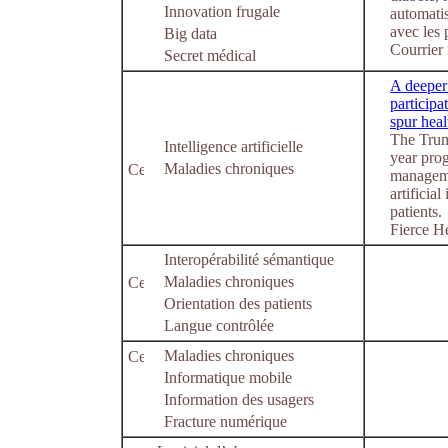
Innovation frugale
automatis
avec les 
Big data
Courrier 
Secret médical
A deepe
participa
spur heal
The Trump
Intelligence artificielle
year pro
Maladies chroniques
manageme
artificial
patients.
Fierce H
Interopérabilité sémantique
Maladies chroniques
Orientation des patients
Langue contrôlée
Maladies chroniques
Informatique mobile
Information des usagers
Fracture numérique