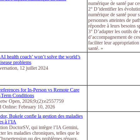
numérique de santé par ce
2° D’identifier les évoluti
numérique de santé pour si
personnes atteintes de pat
répondre à leurs besoins s
3° D’adapter les outils d
d’accompagnement de ces
faciliter leur appropriati
santé. »
AI health coach’ won’t solve the world’s
disease problems
rsation, 12 juillet 2024
Preferences for In-Person vs Remote Care
-Term Conditions
tw Open, 2026;9;(2):e2557759
d Online: February 10, 2026
dor, Bukele confie la gestion des maladies
es à l’IA
tion DoctorSV, qui intègre l’IA Gemini,
cter les maladies chroniques, telles que le
l’hypertension ou des problèmes rénaux,