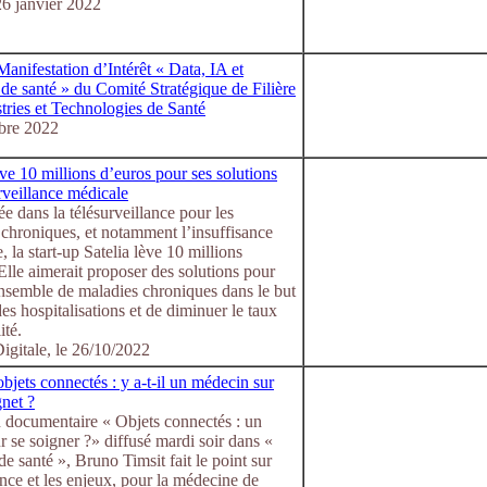
6 janvier 2022
anifestation d’Intérêt « Data, IA et
de santé » du Comité Stratégique de Filière
tries et Technologies de Santé
bre 2022
ève 10 millions d’euros pour ses solutions
rveillance médicale
ée dans la télésurveillance pour les
chroniques, et notamment l’insuffisance
, la start-up Satelia lève 10 millions
Elle aimerait proposer des solutions pour
ensemble de maladies chroniques dans le but
des hospitalisations et de diminuer le taux
ité.
igitale, le 26/10/2022
objets connectés : y a-t-il un médecin sur
net ?
 documentaire « Objets connectés : un
r se soigner ?» diffusé mardi soir dans «
e santé », Bruno Timsit fait le point sur
nce et les enjeux, pour la médecine de