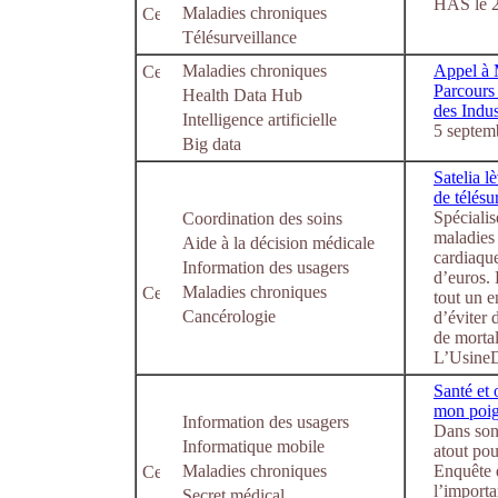
HAS le 2
Maladies chroniques
Télésurveillance
Maladies chroniques
Appel à M
Parcours 
Health Data Hub
des Indus
Intelligence artificielle
5 septem
Big data
Satelia l
de télésu
Spécialis
Coordination des soins
maladies 
Aide à la décision médicale
cardiaque
Information des usagers
d’euros. 
Maladies chroniques
tout un 
Cancérologie
d’éviter 
de mortal
L’UsineD
Santé et 
mon poig
Information des usagers
Dans son
Informatique mobile
atout pou
Maladies chroniques
Enquête d
l’importa
Secret médical