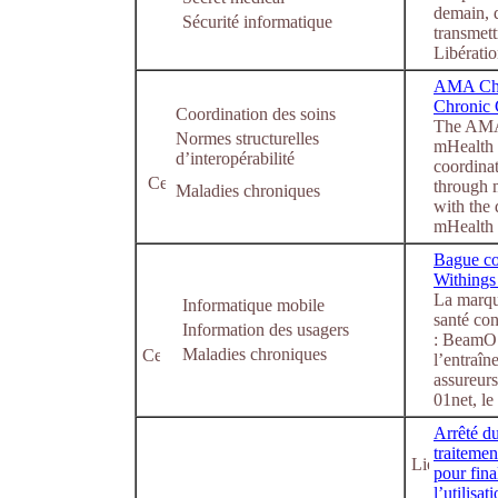
demain, d
Sécurité informatique
transmett
Libératio
AMA Chal
Chronic
Coordination des soins
The AMA 
Normes structurelles
mHealth 
d’interopérabilité
coordinat
through m
Maladies chroniques
with the 
mHealth I
Bague con
Withings 
La marque
Informatique mobile
santé co
Information des usagers
: BeamO 
Maladies chroniques
l’entraîn
assureurs
01net, le
Arrêté d
traitemen
pour fina
l’utilisa