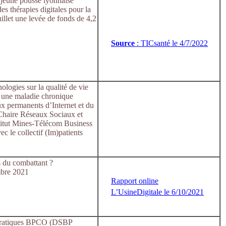
 jeune pousse lyonnaise
s thérapies digitales pour la
uillet une levée de fonds de 4,2
Source
: TICsanté le 4/7/2022
ologies sur la qualité de vie
 une maladie chronique
ux permanents d’Internet et du
Chaire Réseaux Sociaux et
titut Mines-Télécom Business
c le collectif (Im)patients
s du combattant ?
mbre 2021
Rapport online
L’UsineDigitale le 6/10/2021
 pratiques BPCO (DSBP