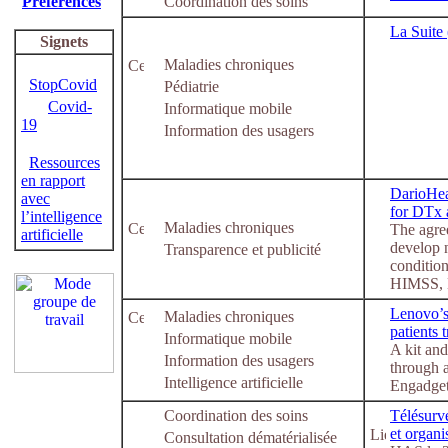
Préférences
Coordination des soins
La Suite
Signets
Maladies chroniques
StopCovid
Pédiatrie
Covid-
Informatique mobile
19
Information des usagers
Ressources
en rapport
DarioHea
avec
for DTx 
l’intelligence
Maladies chroniques
The agre
artificielle
develop 
Transparence et publicité
conditio
HIMSS, 
Lenovo’s 
Maladies chroniques
patients 
Informatique mobile
A kit and
Information des usagers
through a
Intelligence artificielle
Engadget
Coordination des soins
Télésurve
et organi
Consultation dématérialisée