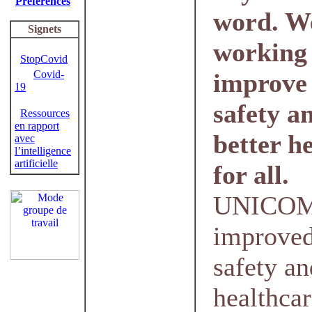
Préférences
word. W
Signets
working 
StopCovid
Covid-
improve 
19
safety a
Ressources
en rapport
better h
avec
l’intelligence
artificielle
for all.
UNICOM 
improved
safety an
healthcar