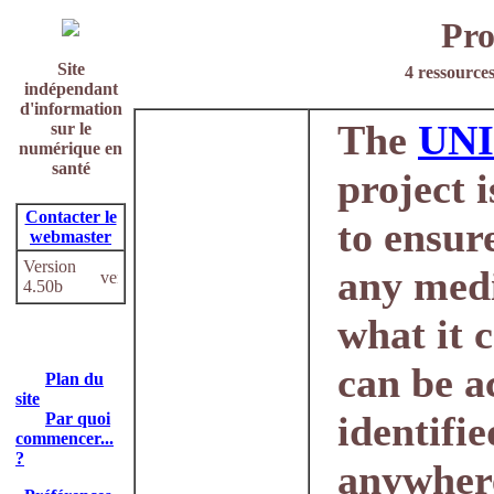
Pr
Site
4 ressources
indépendant
d'information
The
UN
sur le
numérique en
santé
project i
Contacter le
to ensur
webmaster
Version
any med
4.50b
what it 
can be a
Plan du
site
identifie
Par quoi
commencer...
?
anywhere