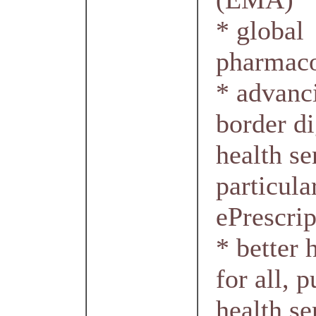
* global
pharmaco
* advanc
border di
health se
particula
ePrescrip
* better 
for all, p
health se