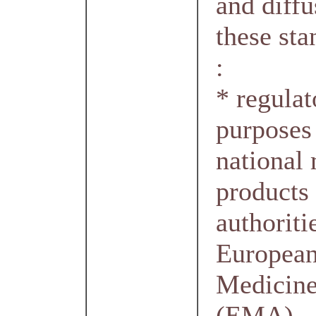
and diffu
these sta
:
* regulat
purposes
national
products
authoriti
Europea
Medicin
(EMA)