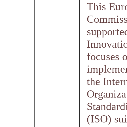
This Eur
Commiss
supporte
Innovati
focuses o
implemen
the Inter
Organiza
Standard
(ISO) sui