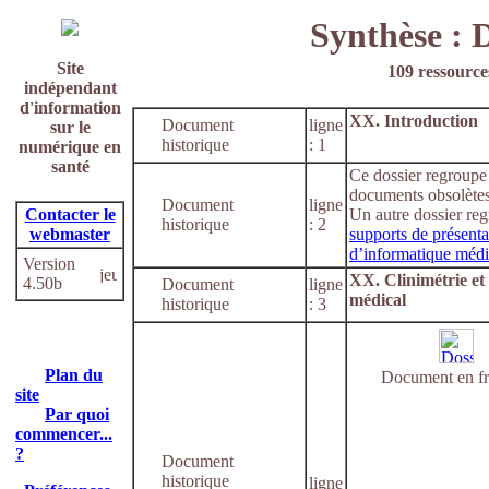
Synthèse : 
Site
109 ressources
indépendant
d'information
XX. Introduction
Document
ligne
sur le
historique
: 1
numérique en
santé
Ce dossier regroupe
documents obsolètes
Document
ligne
Contacter le
Un autre dossier re
historique
: 2
webmaster
supports de présenta
d’informatique médi
Version
XX. Clinimétrie et 
4.50b
Document
ligne
médical
historique
: 3
Plan du
Document en fr
site
Par quoi
commencer...
?
Document
historique
ligne