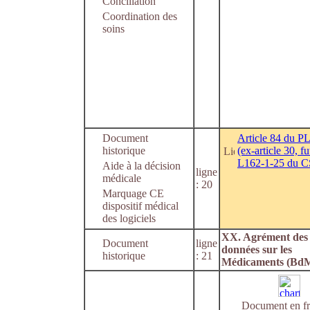
Conciliation
Coordination des
soins
Document
Article 84 du 
historique
(ex-article 30, fu
L162-1-25 du C
Aide à la décision
ligne
médicale
: 20
Marquage CE
dispositif médical
des logiciels
XX. Agrément des 
Document
ligne
données sur les
historique
: 21
Médicaments (Bd
Document en fr