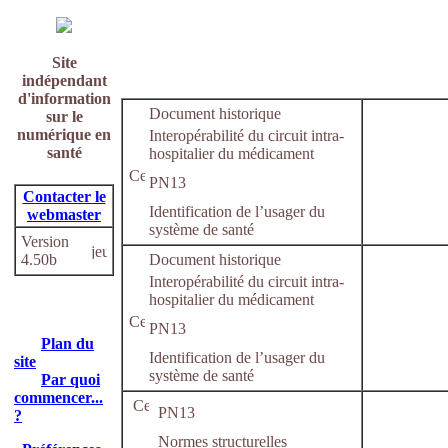
Site
indépendant
d'information
Document historique
sur le
numérique en
Interopérabilité du circuit intra-
santé
hospitalier du médicament
PN13
Contacter le
Identification de l’usager du
webmaster
système de santé
Version
4.50b
Document historique
Interopérabilité du circuit intra-
hospitalier du médicament
PN13
Plan du
Identification de l’usager du
site
système de santé
Par quoi
commencer...
PN13
?
Normes structurelles