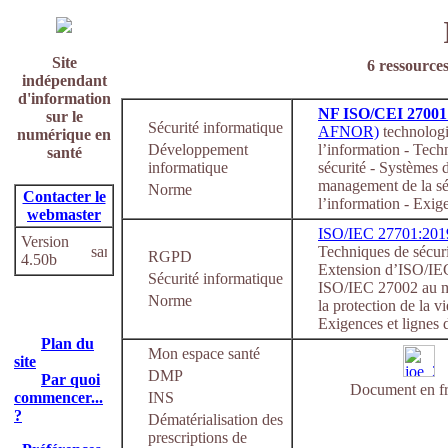
Site
6 ressources
indépendant
d'information
NF ISO/CEI 27001
sur le
Sécurité informatique
AFNOR)
technologi
numérique en
Développement
l’information - Tech
santé
informatique
sécurité - Systèmes 
management de la sé
Norme
Contacter le
l’information - Exig
webmaster
ISO/IEC 27701:201
Version
Techniques de sécuri
RGPD
4.50b
Extension d’ISO/IE
Sécurité informatique
ISO/IEC 27002 au 
Norme
la protection de la v
Exigences et lignes d
Plan du
Mon espace santé
site
DMP
Par quoi
Document en fr
commencer...
INS
?
Dématérialisation des
prescriptions de