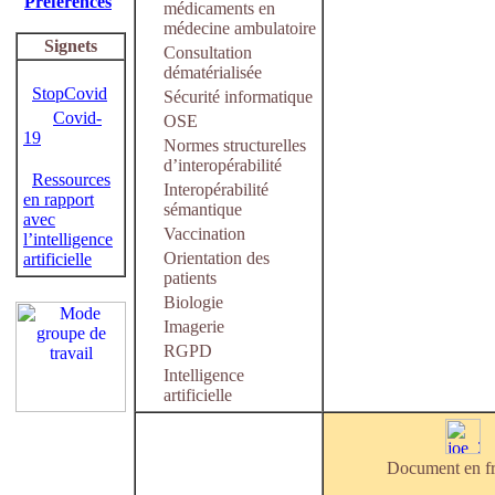
Préférences
médicaments en
médecine ambulatoire
Signets
Consultation
dématérialisée
StopCovid
Sécurité informatique
Covid-
OSE
19
Normes structurelles
d’interopérabilité
Ressources
Interopérabilité
en rapport
sémantique
avec
Vaccination
l’intelligence
Orientation des
artificielle
patients
Biologie
Imagerie
RGPD
Intelligence
artificielle
Document en fr