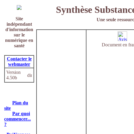
Synthèse Substance 
Site
Une seule ressourc
indépendant
d'information
sur le
numérique en
Document en fra
santé
Contacter le
webmaster
Version
4.50b
Plan du
site
Par quoi
commencer...
?