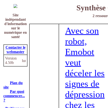
Synthèse
Site
2 ressour
indépendant
d'information
Avec son
sur le
numérique en
santé
robot,
Contacter le
Emobot
webmaster
Version
veut
4.50b
déceler les
signes de
Plan du
site
dépression
Par quoi
commencer...
?
chez les