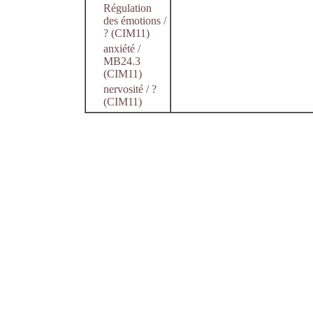
Régulation
des émotions /
? (CIM11)
anxiété /
MB24.3
(CIM11)
nervosité / ?
(CIM11)