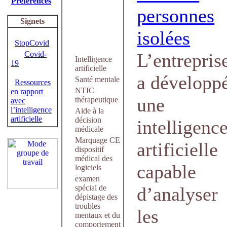
Préférences
personnes
Signets
isolées
StopCovid
Covid-
L’entrepris
Intelligence
19
artificielle
a développ
Santé mentale
Ressources
NTIC
en rapport
une
thérapeutique
avec
l’intelligence
Aide à la
artificielle
décision
intelligenc
médicale
Marquage CE
artificielle
dispositif
médical des
capable
logiciels
examen
spécial de
d’analyser
dépistage des
troubles
les
mentaux et du
comportement