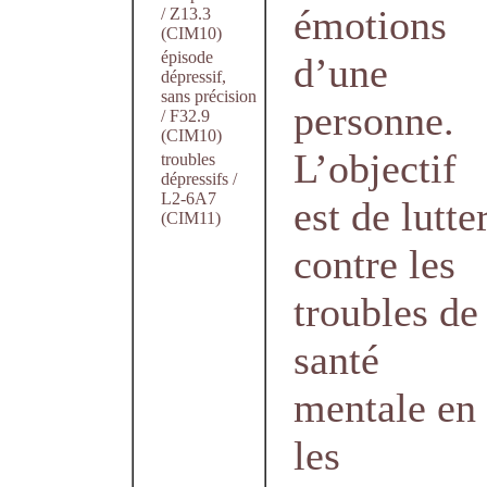
émotions
/ Z13.3
(CIM10)
épisode
d’une
dépressif,
sans précision
personne.
/ F32.9
(CIM10)
L’objectif
troubles
dépressifs /
L2-6A7
est de lutte
(CIM11)
contre les
troubles de
santé
mentale en
les