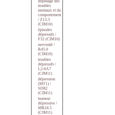
dépistage des
troubles
mentaux et du
comportement
/ Z13.3
(CIM10)
épisodes
dépressifs /
F32 (CIM10)
nervosité /
R45.0
(CIM10)
troubles
dépressifs /
L2-6A7
(CIM11)
dépression
(MT1) /
SD82
(CIM11)
humeur
dépressive /
MB24.5
(CIM11)