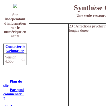
Synthèse 
Site
Une seule ressourc
indépendant
d'information
23 : Affections psychiat
sur le
longue durée
numérique en
santé
Contacter le
webmaster
Version
4.50b
Plan du
site
Par quoi
commencer...
?