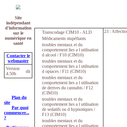
Site
indépendant
d'information
23 : Affecti
Transcodage CIM10 - ALD
sur le
numérique en
Médicaments stupéfiants
santé
troubles mentaux et du
comportement lies a l utilisation
d alcool / F10 (CIM10)
Contacter le
webmaster
troubles mentaux et du
comportement lies a l utilisation
Version
d opiaces / F11 (CIM10)
4.50b
troubles mentaux et du
comportement lies a l utilisation
de derives du cannabis / F12
(CIM10)
Plan du
troubles mentaux et du
site
comportement lies a l utilisation
Par quoi
de sedatifs ou d hypnotiques /
commencer...
F13 (CIM10)
?
troubles mentaux et du
comportement lies a l utilisation