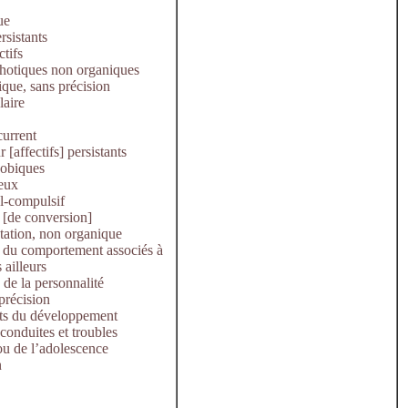
ue
rsistants
ctifs
chotiques non organiques
que, sans précision
laire
current
[affectifs] persistants
hobiques
ieux
l-compulsif
s [de conversion]
tation, non organique
 du comportement associés à
 ailleurs
 de la personnalité
précision
nts du développement
conduites et troubles
ou de l’adolescence
n