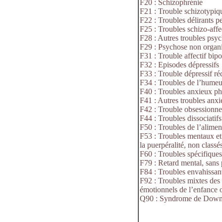
F20 : Schizophrénie
F21 : Trouble schizotypiq
F22 : Troubles délirants pe
F25 : Troubles schizo-affe
F28 : Autres troubles psy
F29 : Psychose non organi
F31 : Trouble affectif bipo
F32 : Episodes dépressifs
F33 : Trouble dépressif ré
F34 : Troubles de l’humeur 
F40 : Troubles anxieux p
F41 : Autres troubles anx
F42 : Trouble obsessionne
F44 : Troubles dissociatif
F50 : Troubles de l’alimen
F53 : Troubles mentaux et
la puerpéralité, non classés
F60 : Troubles spécifiques
F79 : Retard mental, sans 
F84 : Troubles envahissa
F92 : Troubles mixtes des 
émotionnels de l’enfance 
Q90 : Syndrome de Dow