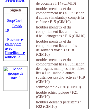
Préférences
de cocaine / F14 (CIM10)
troubles mentaux et du
Signets
comportement lies a l utilisation
d autres stimulants,y compris la
StopCovid
cafeine / F15 (CIM10)
Covid-
troubles mentaux et du
19
comportement lies a l utilisation
d hallucinogenes / F16 (CIM10)
Ressources
troubles mentaux et du
en rapport
comportement lies a l utilisation
avec
de solvants volatils / F18
l’intelligence
(CIM10)
artificielle
troubles mentaux et du
comportement lies a l utilisation
de drogues multiples et troubles
lies a l utilisation d autres
substances psycho-actives / F19
(CIM10)
schizophrenie / F20 (CIM10)
trouble schizotypique / F21
(CIM10)
troubles delirants persistants /
F22 (CIM10)