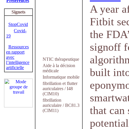
Préférences
A year a
Signets
Fitbit se
StopCovid
Covid-
the FDA
19
signoff f
Ressources
en rapport
algorith
avec
NTIC thérapeutique
l’intelligence
Aide à la décision
artificielle
built into
médicale
Informatique mobile
eponym
fibrillation et flutter
auriculaires / I48
(CIM10)
smartwa
fibrillation
auriculaire / BC81.3
that can 
(CIM11)
potential