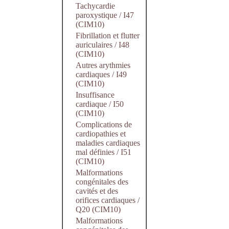
Tachycardie
paroxystique / I47
(CIM10)
Fibrillation et flutter
auriculaires / I48
(CIM10)
Autres arythmies
cardiaques / I49
(CIM10)
Insuffisance
cardiaque / I50
(CIM10)
Complications de
cardiopathies et
maladies cardiaques
mal définies / I51
(CIM10)
Malformations
congénitales des
cavités et des
orifices cardiaques /
Q20 (CIM10)
Malformations