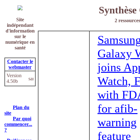
Synthèse 
Site
2 ressources
indépendant
d'information
Samsun
sur le
numérique en
santé
Galaxy 
Contacter le
joins Ap
webmaster
Version
Watch, F
4.50b
with FD
for afib-
Plan du
site
warning
Par quoi
commencer...
?
feature