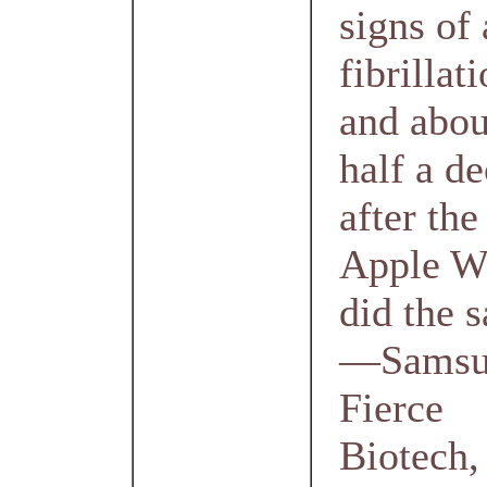
signs of 
fibrilla
and abou
half a d
after the
Apple W
did the 
—Samsun
Fierce
Biotech