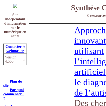
Synthèse C
Site
3 ressources
indépendant
d'information
Approch
sur le
numérique en
santé
innovan
Contacter le
utilisant
webmaster
Version
l’intelli
4.50b
artificie
le diagn
Plan du
site
de l’aut
Par quoi
commencer...
?
Des che