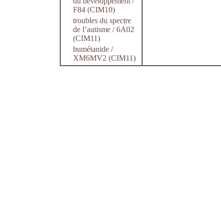
du développement /
F84 (CIM10)
troubles du spectre
de l’autisme / 6A02
(CIM11)
bumétanide /
XM6MV2 (CIM11)