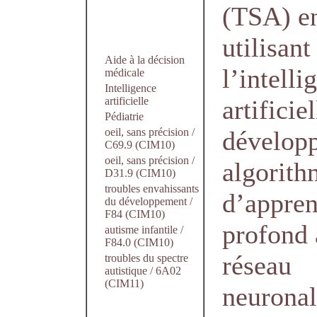
(TSA) e
utilisant
Aide à la décision
l’intelli
médicale
Intelligence
artificielle
artificie
Pédiatrie
oeil, sans précision /
dévelop
C69.9 (CIM10)
oeil, sans précision /
algorith
D31.9 (CIM10)
troubles envahissants
d’appren
du développement /
F84 (CIM10)
profond 
autisme infantile /
F84.0 (CIM10)
réseau
troubles du spectre
autistique / 6A02
(CIM11)
neuronal