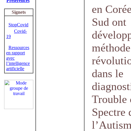
Préférences
en Coré
Signets
Sud ont
StopCovid
Covid-
dévelop
19
méthode
Ressources
en rapport
révoluti
avec
l’intelligence
artificielle
dans le
diagnost
Trouble
Spectre 
l’Autis