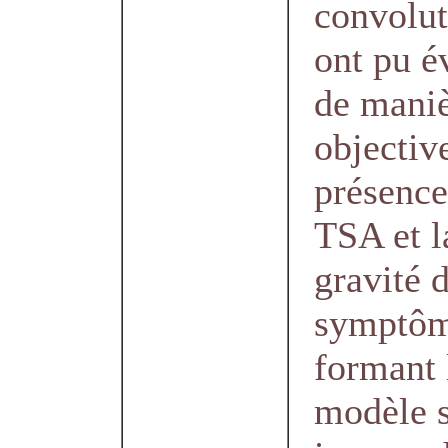
convoluti
ont pu é
de mani
objectiv
présence
TSA et l
gravité 
symptôm
formant 
modèle s