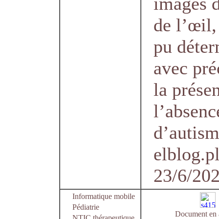
images d
de l’œil,
pu déter
avec pré
la prése
l’absenc
d’autism
elblog.pl
23/6/20
Informatique mobile
Pédiatrie
Document en 
NTIC thérapeutique