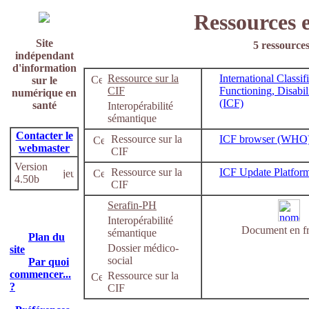
Ressources e
Site
5 ressources
indépendant
d'information
Ressource sur la
International Classif
sur le
CIF
Functioning, Disabil
numérique en
(ICF)
santé
Interopérabilité
sémantique
Contacter le
Ressource sur la
ICF browser (WHO
webmaster
CIF
Version
Ressource sur la
ICF Update Platfor
4.50b
CIF
Serafin-PH
Interopérabilité
Document en fr
sémantique
Plan du
Dossier médico-
site
social
Par quoi
commencer...
Ressource sur la
?
CIF