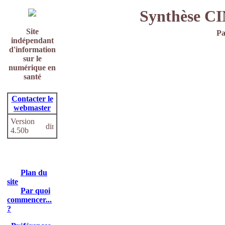
Synthèse C
Site
Pa
indépendant
d'information
sur le
numérique en
santé
Contacter le
webmaster
Version
4.50b
Plan du
site
Par quoi
commencer...
?