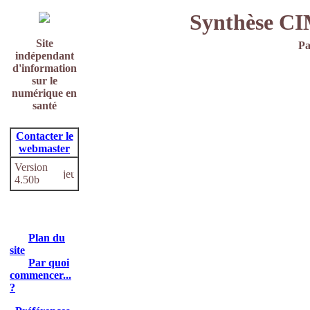
Synthèse C
Site
Pa
indépendant
d'information
sur le
numérique en
santé
Contacter le
webmaster
Version
4.50b
Plan du
site
Par quoi
commencer...
?