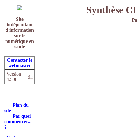
Synthèse C
Site
Pa
indépendant
d'information
sur le
numérique en
santé
Contacter le
webmaster
Version
4.50b
Plan du
site
Par quoi
commencer...
?