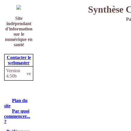
Synthèse 
Site
Pa
indépendant
d'information
sur le
numérique en
santé
Contacter le
webmaster
Version
4.50b
Plan du
site
Par quoi
commencer...
?