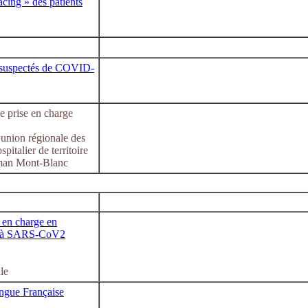
acing » des patients
ts suspectés de COVID-
e prise en charge
 union régionale des
italier de territoire
man Mont-Blanc
 en charge en
ie à SARS-CoV2
le
ngue Française