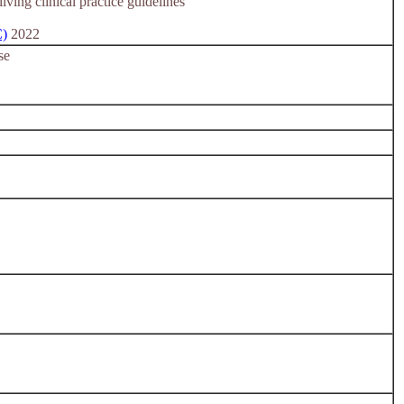
iving clinical practice guidelines
C)
2022
se