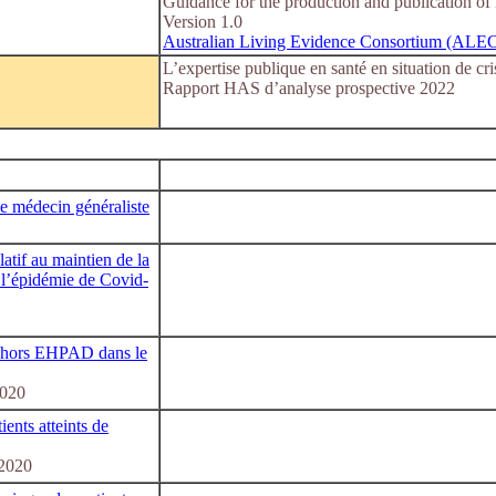
Guidance for the production and publication of l
Version 1.0
Australian Living Evidence Consortium (ALE
L’expertise publique en santé en situation de cri
Rapport HAS d’analyse prospective 2022
 le médecin généraliste
latif au maintien de la
 l’épidémie de Covid-
e hors EHPAD dans le
2020
ients atteints de
/2020