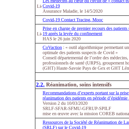
Les médecins au cœur du circuit de « contact tr
Covid-19
Assurance Maladie, le 14/5/2020
Covid-19 Contact Tracing, Mooc
Prise en charge de premier recours des patien
19 après la levée du confinement
HAS le 26 juin 2020
CoVaction
: « outil algorithmique permettant un
optimale des patients suspects de Covid »
Conseil départemental de l’ordre des médecins,
professionnels de santé (URPS), groupement hosp
(GHT) Haute-Savoie Pays de Gex et GHT Lé
2.2.
Réanimation, soins intensifs
Recommandations d’experts portant sur la prise
réanimation des patients en période d’épidém
Version 2 du 10/03/2020
SRLF-SFAR-SFMU-GFRUP-SPILF
mise en œuvre avec la mission COREB nationa
Ressources de la Société de Réanimation de La
(SRLF) sur le Covid-19