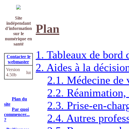
Site
indépendant
Plan
d'information
sur le
numérique en
santé
1. Tableaux de bord 
Contacter le
webmaster
2. Aides à la décisio
Version
4.50b
2.1. Médecine de v
2.2. Réanimation, 
Plan du
2.3. Prise-en-char
site
Par quoi
commencer...
2.4. Autres profes
?