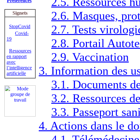
2.5. Ressources h
Préférences
2.6. Masques, prot
Signets
2.7. Tests virolog
StopCovid
Covid-
19
2.8. Portail Autot
Ressources
2.9. Vaccination
en rapport
avec
3. Information des u
l’intelligence
artificielle
3.1. Documents de
3.2. Ressources de
3.3. Passeport sani
4. Actions dans le 
4.1. Télémédecine 