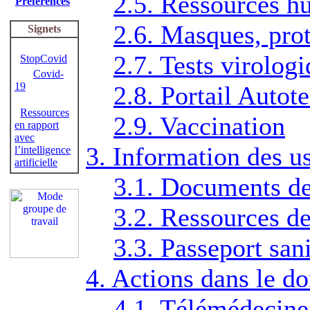
2.5. Ressources h
Préférences
2.6. Masques, prot
Signets
2.7. Tests virolog
StopCovid
Covid-
19
2.8. Portail Autot
Ressources
2.9. Vaccination
en rapport
avec
3. Information des u
l’intelligence
artificielle
3.1. Documents de
3.2. Ressources de
3.3. Passeport sani
4. Actions dans le 
4.1. Télémédecine 