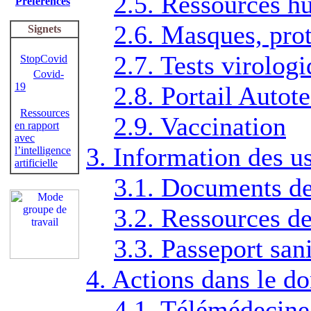
2.5. Ressources h
Préférences
2.6. Masques, prot
Signets
2.7. Tests virolog
StopCovid
Covid-
19
2.8. Portail Autot
Ressources
2.9. Vaccination
en rapport
avec
3. Information des u
l’intelligence
artificielle
3.1. Documents de
3.2. Ressources de
3.3. Passeport sani
4. Actions dans le 
4.1. Télémédecine 