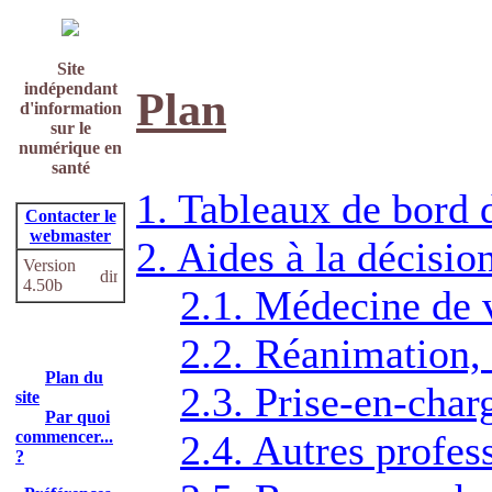
Site
indépendant
Plan
d'information
sur le
numérique en
santé
1. Tableaux de bord 
Contacter le
webmaster
2. Aides à la décisio
Version
4.50b
2.1. Médecine de v
2.2. Réanimation, 
Plan du
2.3. Prise-en-char
site
Par quoi
commencer...
2.4. Autres profes
?