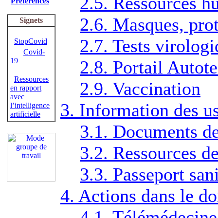
2.5. Ressources h
Préférences
2.6. Masques, prot
Signets
2.7. Tests virolog
StopCovid
Covid-
19
2.8. Portail Autot
Ressources
2.9. Vaccination
en rapport
avec
3. Information des u
l’intelligence
artificielle
3.1. Documents de
3.2. Ressources de
3.3. Passeport sani
4. Actions dans le 
4.1. Télémédecine 