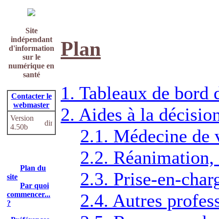
Site
indépendant
Plan
d'information
sur le
numérique en
santé
1. Tableaux de bord 
Contacter le
webmaster
2. Aides à la décisio
Version
4.50b
2.1. Médecine de v
2.2. Réanimation, 
Plan du
2.3. Prise-en-char
site
Par quoi
commencer...
2.4. Autres profes
?