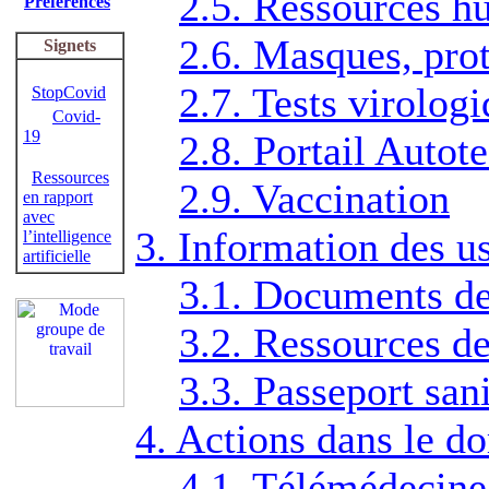
2.5. Ressources h
Préférences
2.6. Masques, prot
Signets
2.7. Tests virolog
StopCovid
Covid-
19
2.8. Portail Autot
Ressources
2.9. Vaccination
en rapport
avec
3. Information des u
l’intelligence
artificielle
3.1. Documents de
3.2. Ressources de
3.3. Passeport sani
4. Actions dans le 
4.1. Télémédecine 