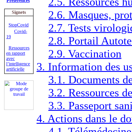
2.5. Ressources h
Préférences
2.6. Masques, prot
Signets
2.7. Tests virolog
StopCovid
Covid-
19
2.8. Portail Autot
Ressources
2.9. Vaccination
en rapport
avec
3. Information des u
l’intelligence
artificielle
3.1. Documents de
3.2. Ressources de
3.3. Passeport sani
4. Actions dans le 
4.1. Télémédecine 