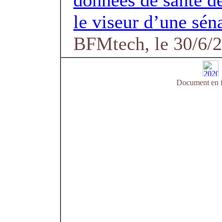
données de santé d
le viseur d’une sén
BFMtech, le 30/6/
Document en f