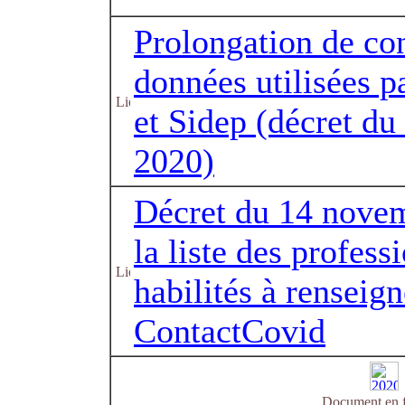
Prolongation de co
données utilisées 
et Sidep (décret d
2020)
Décret du 14 novem
la liste des profess
habilités à renseig
ContactCovid
Document en f