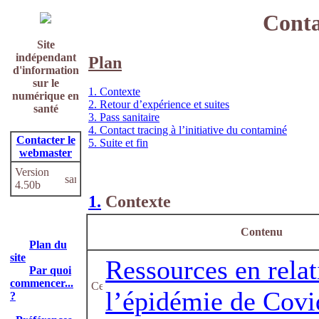
Conta
Site
indépendant
Plan
d'information
sur le
1. Contexte
numérique en
2. Retour d’expérience et suites
santé
3. Pass sanitaire
4. Contact tracing à l’initiative du contaminé
Contacter le
5. Suite et fin
webmaster
Version
4.50b
1.
Contexte
Contenu
Plan du
site
Ressources en relat
Par quoi
commencer...
l’épidémie de Covi
?