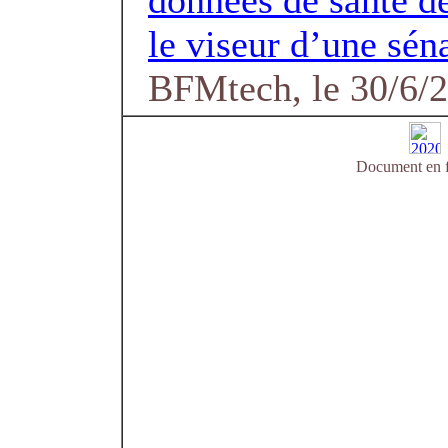
données de santé d
le viseur d’une sén
BFMtech, le 30/6/
Document en f