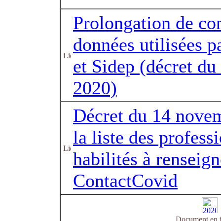
Prolongation de co
données utilisées 
et Sidep (décret d
2020)
Décret du 14 novem
la liste des profess
habilités à renseig
ContactCovid
Document en f