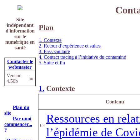
Conta
Site
indépendant
Plan
d'information
sur le
1. Contexte
numérique en
2. Retour d’expérience et suites
santé
3. Pass sanitaire
4. Contact tracing à l’initiative du contaminé
Contacter le
5. Suite et fin
webmaster
Version
4.50b
1.
Contexte
Contenu
Plan du
site
Ressources en relat
Par quoi
commencer...
l’épidémie de Covi
?