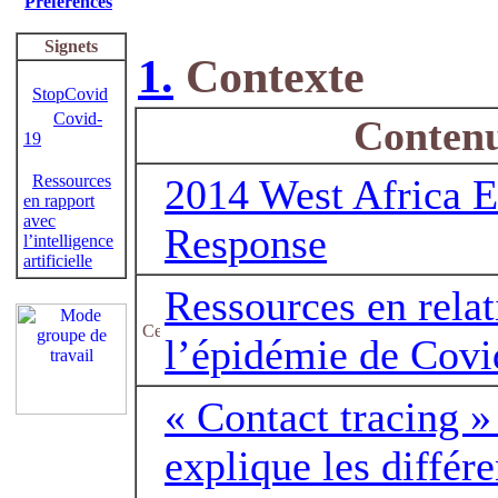
Préférences
Signets
1.
Contexte
StopCovid
Covid-
Conten
19
Ressources
2014 West Africa E
en rapport
avec
Response
l’intelligence
artificielle
Ressources en relat
l’épidémie de Covi
« Contact tracing »
explique les différe