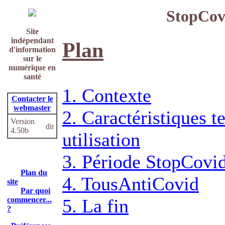
StopCov
Site
indépendant
Plan
d'information
sur le
numérique en
santé
1. Contexte
Contacter le
webmaster
2. Caractéristiques t
Version
4.50b
utilisation
3. Période StopCovi
Plan du
4. TousAntiCovid
site
Par quoi
commencer...
5. La fin
?