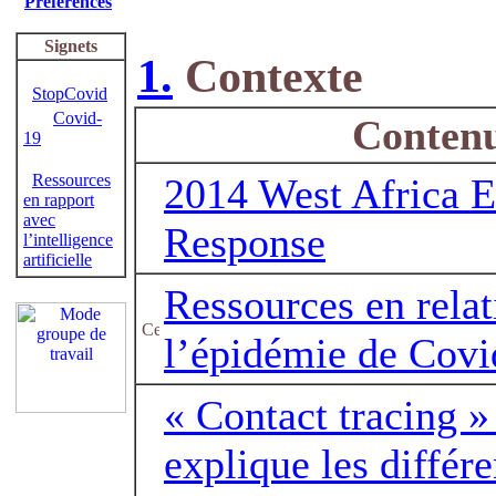
Préférences
Signets
1.
Contexte
StopCovid
Covid-
Conten
19
Ressources
2014 West Africa E
en rapport
avec
Response
l’intelligence
artificielle
Ressources en relat
l’épidémie de Covi
« Contact tracing »
explique les différe