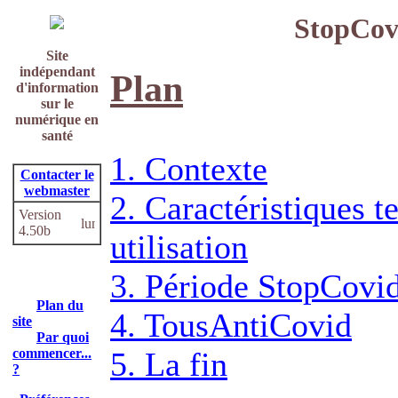
StopCov
Site
indépendant
Plan
d'information
sur le
numérique en
santé
1. Contexte
Contacter le
webmaster
2. Caractéristiques t
Version
4.50b
utilisation
3. Période StopCovi
Plan du
4. TousAntiCovid
site
Par quoi
commencer...
5. La fin
?