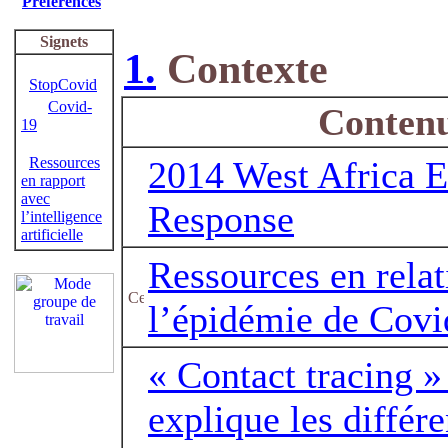
Préférences
Signets
1.
Contexte
StopCovid
Covid-
Conten
19
Ressources
2014 West Africa E
en rapport
avec
Response
l’intelligence
artificielle
Ressources en relat
l’épidémie de Covi
« Contact tracing »
explique les différe