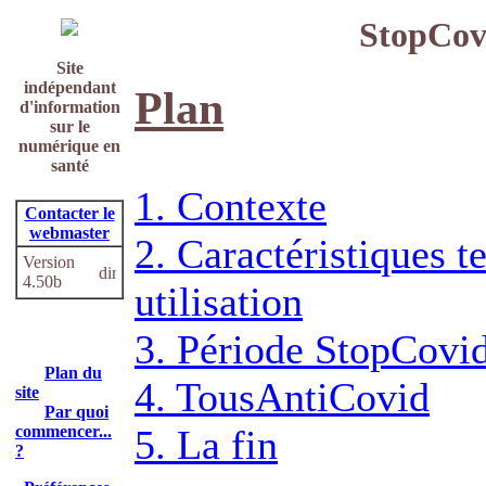
StopCov
Site
indépendant
Plan
d'information
sur le
numérique en
santé
1. Contexte
Contacter le
webmaster
2. Caractéristiques t
Version
4.50b
utilisation
3. Période StopCovi
Plan du
4. TousAntiCovid
site
Par quoi
commencer...
5. La fin
?