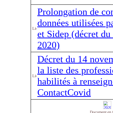
Prolongation de co
données utilisées 
et Sidep (décret d
2020)
Décret du 14 novem
la liste des profess
habilités à renseig
ContactCovid
Document en f