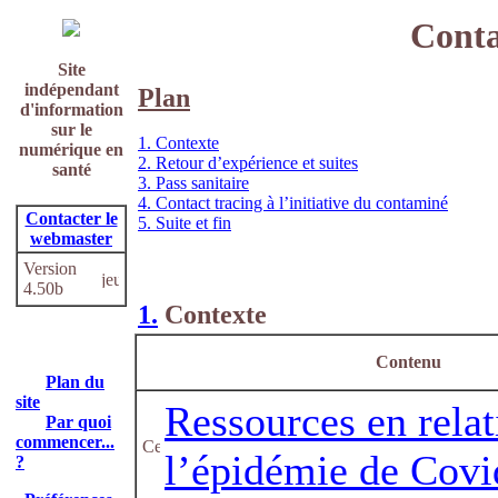
Conta
Site
indépendant
Plan
d'information
sur le
1. Contexte
numérique en
2. Retour d’expérience et suites
santé
3. Pass sanitaire
4. Contact tracing à l’initiative du contaminé
Contacter le
5. Suite et fin
webmaster
Version
4.50b
1.
Contexte
Contenu
Plan du
site
Ressources en relat
Par quoi
commencer...
l’épidémie de Covi
?