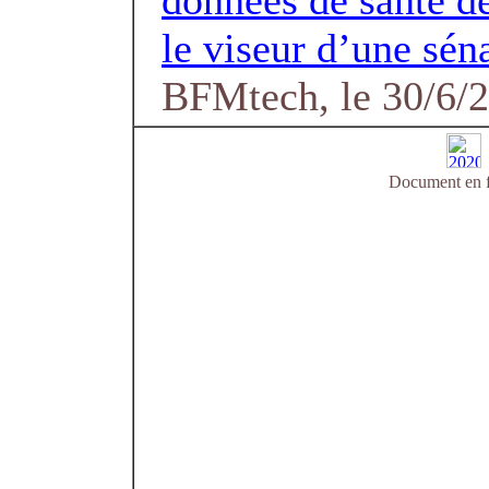
données de santé d
le viseur d’une sén
BFMtech, le 30/6/
Document en f